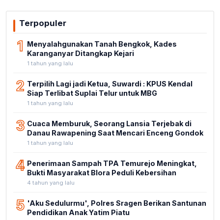
Terpopuler
1
Menyalahgunakan Tanah Bengkok, Kades
Karanganyar Ditangkap Kejari
1 tahun yang lalu
2
Terpilih Lagi jadi Ketua, Suwardi : KPUS Kendal
Siap Terlibat Suplai Telur untuk MBG
1 tahun yang lalu
3
Cuaca Memburuk, Seorang Lansia Terjebak di
Danau Rawapening Saat Mencari Enceng Gondok
1 tahun yang lalu
4
Penerimaan Sampah TPA Temurejo Meningkat,
Bukti Masyarakat Blora Peduli Kebersihan
4 tahun yang lalu
5
'Aku Sedulurmu', Polres Sragen Berikan Santunan
Pendidikan Anak Yatim Piatu