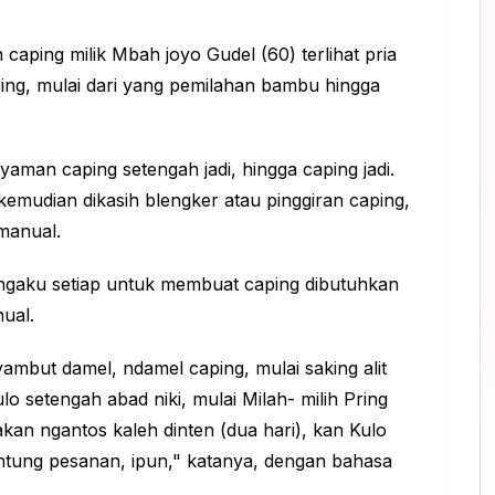
caping milik Mbah joyo Gudel (60) terlihat pria
aping, mulai dari yang pemilahan bambu hingga
aman caping setengah jadi, hingga caping jadi.
 kemudian dikasih blengker atau pinggiran caping,
manual.
ngaku setiap untuk membuat caping dibutuhkan
ual.
ambut damel, ndamel caping, mulai saking alit
o setengah abad niki, mulai Milah- milih Pring
kan ngantos kaleh dinten (dua hari), kan Kulo
antung pesanan, ipun," katanya, dengan bahasa