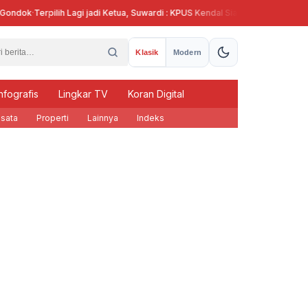
k
·
Terpilih Lagi jadi Ketua, Suwardi : KPUS Kendal Siap Terlibat Suplai Telur 
Klasik
Modern
nfografis
Lingkar TV
Koran Digital
sata
Properti
Lainnya
Indeks