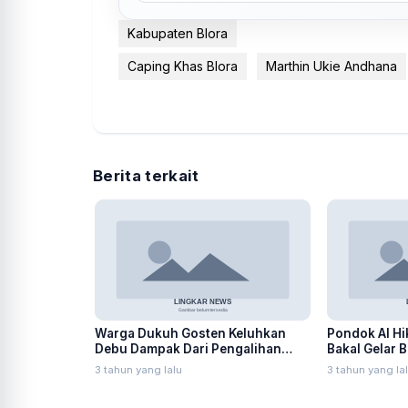
Kabupaten Blora
Caping Khas Blora
Marthin Ukie Andhana
Berita terkait
Warga Dukuh Gosten Keluhkan
Pondok Al H
Debu Dampak Dari Pengalihan
Bakal Gelar 
Jalur Alternatif Pembangunan
17 Agustus
3 tahun yang lalu
3 tahun yang la
Jembatan Badong