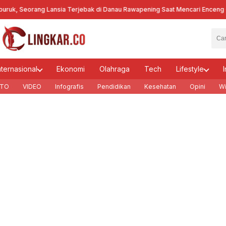
eorang Lansia Terjebak di Danau Rawapening Saat Mencari Enceng Gondo
nternasional
Ekonomi
Olahraga
Tech
Lifestyle
I
TO
VIDEO
Infografis
Pendidikan
Kesehatan
Opini
Wi