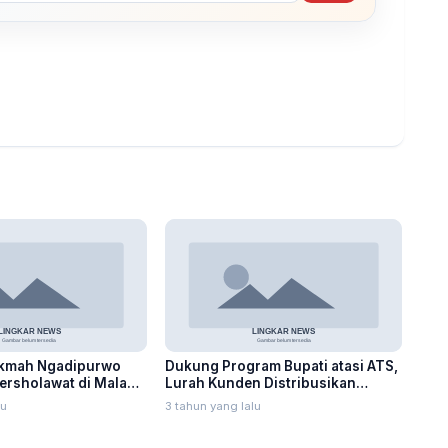
ikmah Ngadipurwo
Dukung Program Bupati atasi ATS,
Bersholawat di Malam
Lurah Kunden Distribusikan
Bantuan untuk Warganya
lu
3 tahun yang lalu