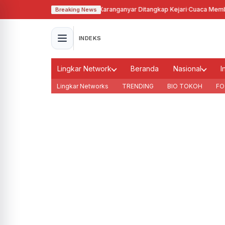
n Tanah Bengkok, Kades Karanganyar Ditangkap Kejari
·
Cuaca Memburuk, S
Breaking News
INDEKS
Lingkar Network
Beranda
Nasional
I
Lingkar Networks
TRENDING
BIO TOKOH
FO