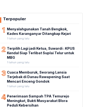
Terpopuler
1
Menyalahgunakan Tanah Bengkok,
Kades Karanganyar Ditangkap Kejari
1 tahun yang lalu
2
Terpilih Lagi jadi Ketua, Suwardi : KPUS
Kendal Siap Terlibat Suplai Telur untuk
MBG
1 tahun yang lalu
3
Cuaca Memburuk, Seorang Lansia
Terjebak di Danau Rawapening Saat
Mencari Enceng Gondok
1 tahun yang lalu
4
Penerimaan Sampah TPA Temurejo
Meningkat, Bukti Masyarakat Blora
Peduli Kebersihan