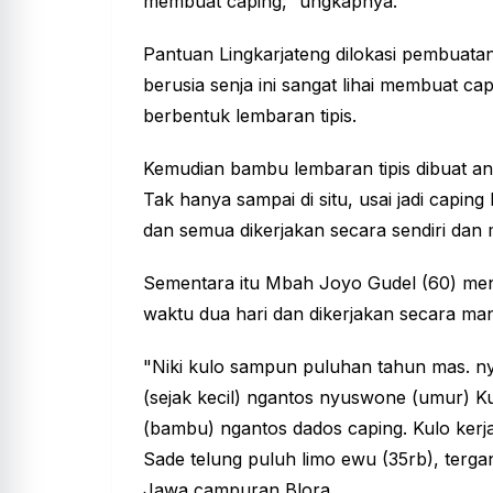
membuat caping,” ungkapnya.
Pantuan Lingkarjateng dilokasi pembuatan 
berusia senja ini sangat lihai membuat c
berbentuk lembaran tipis.
Kemudian bambu lembaran tipis dibuat any
Tak hanya sampai di situ, usai jadi caping
dan semua dikerjakan secara sendiri dan 
Sementara itu Mbah Joyo Gudel (60) me
waktu dua hari dan dikerjakan secara man
"Niki kulo sampun puluhan tahun mas. ny
(sejak kecil) ngantos nyuswone (umur) Kul
(bambu) ngantos dados caping. Kulo kerja
Sade telung puluh limo ewu (35rb), terg
Jawa campuran Blora.