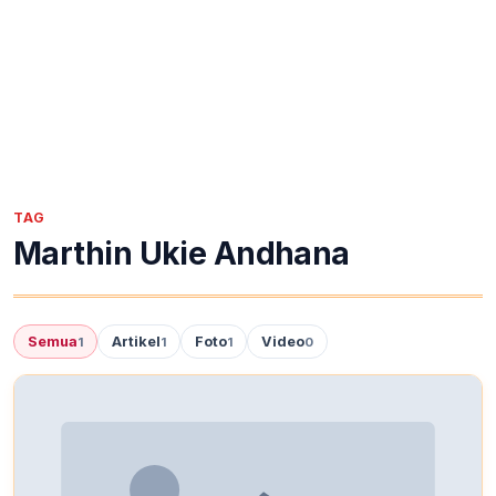
TAG
Marthin Ukie Andhana
Semua
Artikel
Foto
Video
1
1
1
0