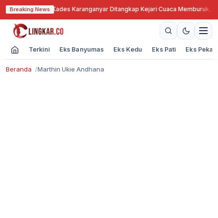
anah Bengkok, Kades Karanganyar Ditangkap Kejari
·
Cuaca Memburuk, Seor
Breaking News
Terkini
Eks Banyumas
Eks Kedu
Eks Pati
Eks Pekal
Beranda
Marthin Ukie Andhana