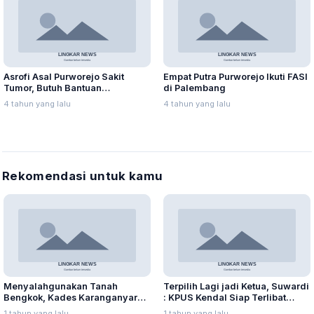
Asrofi Asal Purworejo Sakit
Empat Putra Purworejo Ikuti FASI
Tumor, Butuh Bantuan
di Palembang
Penanganan Khusus
4 tahun yang lalu
4 tahun yang lalu
Rekomendasi untuk kamu
Menyalahgunakan Tanah
Terpilih Lagi jadi Ketua, Suwardi
Bengkok, Kades Karanganyar
: KPUS Kendal Siap Terlibat
Ditangkap Kejari
Suplai Telur untuk MBG
1 tahun yang lalu
1 tahun yang lalu