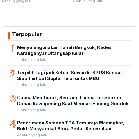
4 tahun yang lalu
4 tahun yang lalu
Terpopuler
1
Menyalahgunakan Tanah Bengkok, Kades
Karanganyar Ditangkap Kejari
1 tahun yang lalu
2
Terpilih Lagi jadi Ketua, Suwardi : KPUS Kendal
Siap Terlibat Suplai Telur untuk MBG
1 tahun yang lalu
3
Cuaca Memburuk, Seorang Lansia Terjebak di
Danau Rawapening Saat Mencari Enceng Gondok
1 tahun yang lalu
4
Penerimaan Sampah TPA Temurejo Meningkat,
Bukti Masyarakat Blora Peduli Kebersihan
4 tahun yang lalu