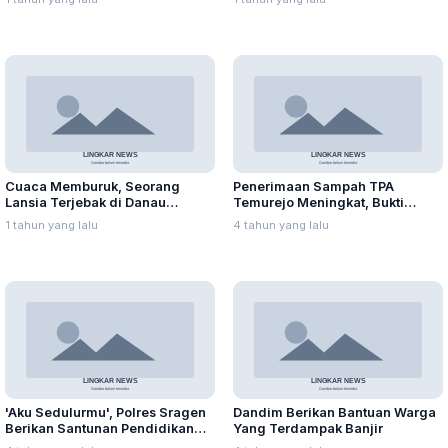
Cuaca Memburuk, Seorang
Penerimaan Sampah TPA
Lansia Terjebak di Danau
Temurejo Meningkat, Bukti
Rawapening Saat Mencari
Masyarakat Blora Peduli
1 tahun yang lalu
4 tahun yang lalu
Enceng Gondok
Kebersihan
'Aku Sedulurmu', Polres Sragen
Dandim Berikan Bantuan Warga
Berikan Santunan Pendidikan
Yang Terdampak Banjir
Anak Yatim Piatu