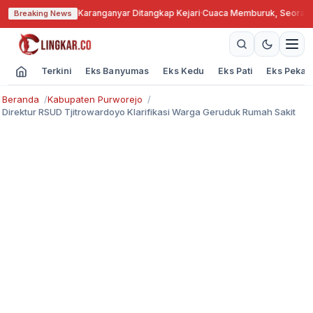
gkok, Kades Karanganyar Ditangkap Kejari
·
Cuaca Memburuk, Seorang Lans
Breaking News
Terkini
Eks Banyumas
Eks Kedu
Eks Pati
Eks Pekal
Beranda
Kabupaten Purworejo
Direktur RSUD Tjitrowardoyo Klarifikasi Warga Geruduk Rumah Sakit