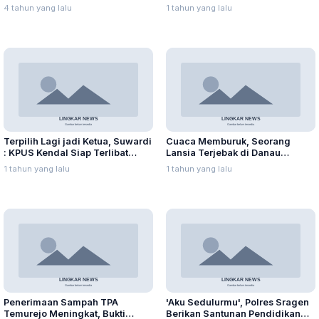
Capai Puluhan Juta Rupiah
Ditangkap Kejari
4 tahun yang lalu
1 tahun yang lalu
Terpilih Lagi jadi Ketua, Suwardi
Cuaca Memburuk, Seorang
: KPUS Kendal Siap Terlibat
Lansia Terjebak di Danau
Suplai Telur untuk MBG
Rawapening Saat Mencari
1 tahun yang lalu
1 tahun yang lalu
Enceng Gondok
Penerimaan Sampah TPA
'Aku Sedulurmu', Polres Sragen
Temurejo Meningkat, Bukti
Berikan Santunan Pendidikan