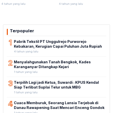
Masyarakat Blora Peduli
Anak Yatim Piatu
4 tahun yang lalu
4 tahun yang lalu
Kebersihan
Terpopuler
1
Pabrik Tekstil PT Unggulrejo Purworejo
Kebakaran, Kerugian Capai Puluhan Juta Rupiah
4 tahun yang lalu
2
Menyalahgunakan Tanah Bengkok, Kades
Karanganyar Ditangkap Kejari
1 tahun yang lalu
3
Terpilih Lagi jadi Ketua, Suwardi : KPUS Kendal
Siap Terlibat Suplai Telur untuk MBG
1 tahun yang lalu
4
Cuaca Memburuk, Seorang Lansia Terjebak di
Danau Rawapening Saat Mencari Enceng Gondok
1 tahun yang lalu