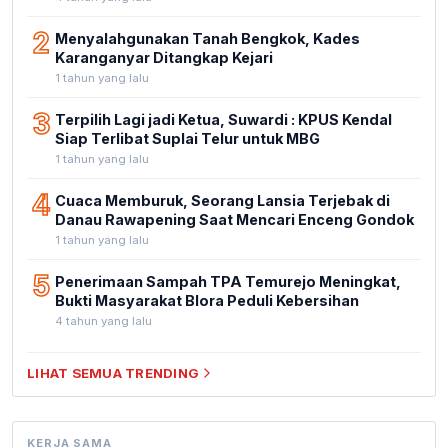
2
Menyalahgunakan Tanah Bengkok, Kades
Karanganyar Ditangkap Kejari
1 tahun yang lalu
3
Terpilih Lagi jadi Ketua, Suwardi : KPUS Kendal
Siap Terlibat Suplai Telur untuk MBG
1 tahun yang lalu
4
Cuaca Memburuk, Seorang Lansia Terjebak di
Danau Rawapening Saat Mencari Enceng Gondok
1 tahun yang lalu
5
Penerimaan Sampah TPA Temurejo Meningkat,
Bukti Masyarakat Blora Peduli Kebersihan
4 tahun yang lalu
LIHAT SEMUA TRENDING
KERJA SAMA