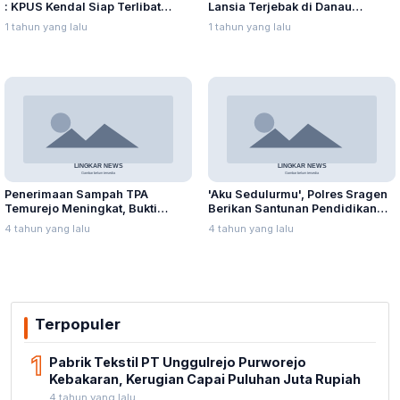
: KPUS Kendal Siap Terlibat
Lansia Terjebak di Danau
Suplai Telur untuk MBG
Rawapening Saat Mencari
1 tahun yang lalu
1 tahun yang lalu
Enceng Gondok
Penerimaan Sampah TPA
'Aku Sedulurmu', Polres Sragen
Temurejo Meningkat, Bukti
Berikan Santunan Pendidikan
Masyarakat Blora Peduli
Anak Yatim Piatu
4 tahun yang lalu
4 tahun yang lalu
Kebersihan
Terpopuler
1
Pabrik Tekstil PT Unggulrejo Purworejo
Kebakaran, Kerugian Capai Puluhan Juta Rupiah
4 tahun yang lalu