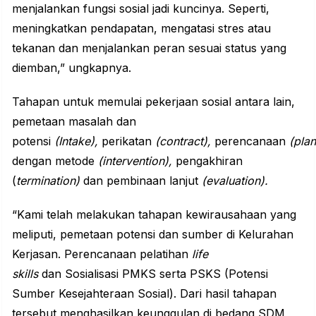
menjalankan fungsi sosial jadi kuncinya. Seperti,
meningkatkan pendapatan, mengatasi stres atau
tekanan dan menjalankan peran sesuai status yang
diemban,” ungkapnya.
Tahapan untuk memulai pekerjaan sosial antara lain,
pemetaan masalah dan
potensi
(Intake),
perikatan
(contract),
perencanaan
(plan
dengan metode
(intervention),
pengakhiran
(
termination)
dan pembinaan lanjut
(evaluation).
“Kami telah melakukan tahapan kewirausahaan yang
meliputi, pemetaan potensi dan sumber di Kelurahan
Kerjasan. Perencanaan pelatihan
life
skills
dan Sosialisasi PMKS serta PSKS (Potensi
Sumber Kesejahteraan Sosial). Dari hasil tahapan
tersebut menghasilkan keunggulan di bedang SDM