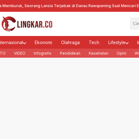
ruk, Seorang Lansia Terjebak di Danau Rawapening Saat Mencari Enceng
nternasional
Ekonomi
Olahraga
Tech
Lifestyle
I
TO
VIDEO
Infografis
Pendidikan
Kesehatan
Opini
Wi