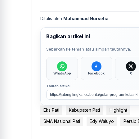
Ditulis oleh
Muhammad Nurseha
Bagikan artikel ini
Sebarkan ke teman atau simpan tautannya.
WhatsApp
Facebook
X
Tautan artikel
Eks Pati
Kabupaten Pati
Highlight
SMA Nasional Pati
Edy Waluyo
Persib