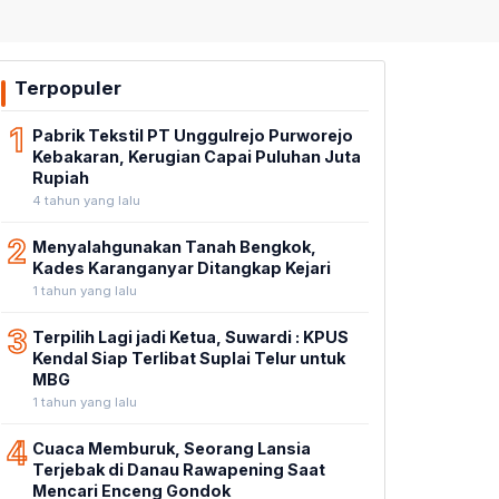
Terpopuler
1
Pabrik Tekstil PT Unggulrejo Purworejo
Kebakaran, Kerugian Capai Puluhan Juta
Rupiah
4 tahun yang lalu
2
Menyalahgunakan Tanah Bengkok,
Kades Karanganyar Ditangkap Kejari
1 tahun yang lalu
3
Terpilih Lagi jadi Ketua, Suwardi : KPUS
Kendal Siap Terlibat Suplai Telur untuk
MBG
1 tahun yang lalu
4
Cuaca Memburuk, Seorang Lansia
Terjebak di Danau Rawapening Saat
Mencari Enceng Gondok