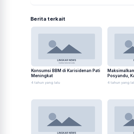
Berita terkait
Konsumsi BBM di Karisidenan Pati
Maksimalkam
Meningkat
Posyandu, Ka
Rumah Warg
4 tahun yang lalu
4 tahun yang la