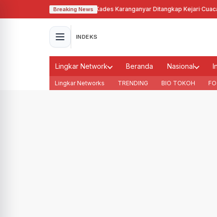
gunakan Tanah Bengkok, Kades Karanganyar Ditangkap Kejari
·
Cuaca Membu
Breaking News
INDEKS
Lingkar Network
Beranda
Nasional
I
Lingkar Networks
TRENDING
BIO TOKOH
FO