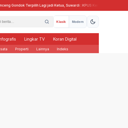
 Gondok
·
Terpilih Lagi jadi Ketua, Suwardi : KPUS Kendal Siap Terlibat Suplai
Klasik
Modern
nfografis
Lingkar TV
Koran Digital
sata
Properti
Lainnya
Indeks