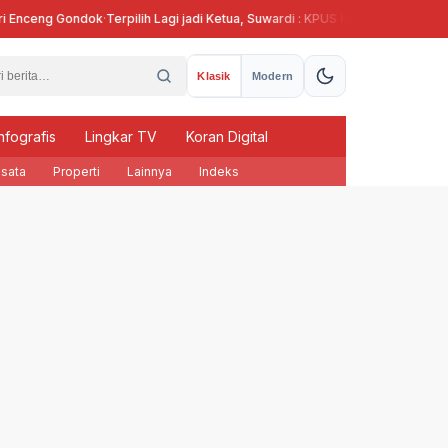
nceng Gondok
·
Terpilih Lagi jadi Ketua, Suwardi : KPUS Kendal Siap Terlibat 
Klasik
Modern
nfografis
Lingkar TV
Koran Digital
sata
Properti
Lainnya
Indeks