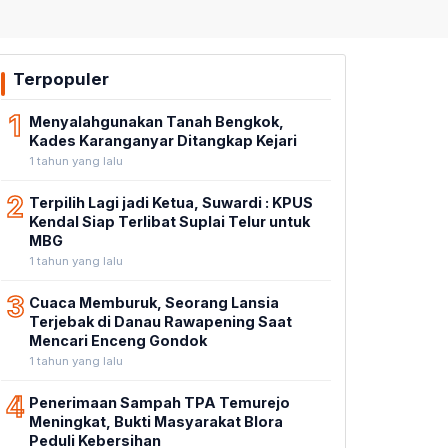
Terpopuler
1
Menyalahgunakan Tanah Bengkok,
Kades Karanganyar Ditangkap Kejari
1 tahun yang lalu
2
Terpilih Lagi jadi Ketua, Suwardi : KPUS
Kendal Siap Terlibat Suplai Telur untuk
MBG
1 tahun yang lalu
3
Cuaca Memburuk, Seorang Lansia
Terjebak di Danau Rawapening Saat
Mencari Enceng Gondok
1 tahun yang lalu
4
Penerimaan Sampah TPA Temurejo
Meningkat, Bukti Masyarakat Blora
Peduli Kebersihan