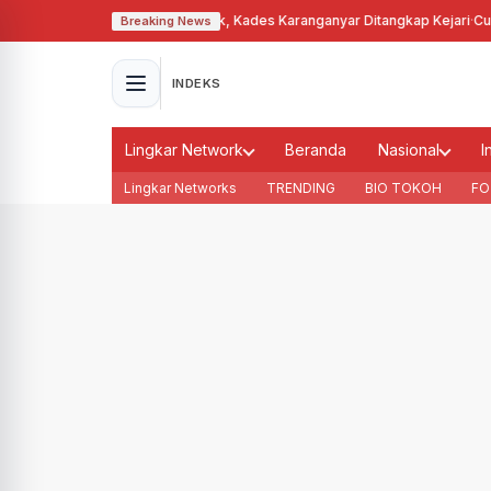
yalahgunakan Tanah Bengkok, Kades Karanganyar Ditangkap Kejari
·
Cuaca 
Breaking News
INDEKS
Lingkar Network
Beranda
Nasional
I
Lingkar Networks
TRENDING
BIO TOKOH
FO