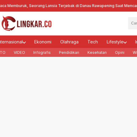
Memburuk, Seorang Lansia Terjebak di Danau Rawapening Saat Mencari E
nternasional
Ekonomi
Olahraga
Tech
Lifestyle
I
TO
VIDEO
Infografis
Pendidikan
Kesehatan
Opini
Wi