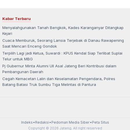
Kabar Terbaru
Menyalahgunakan Tanah Bengkok, Kades Karanganyar Ditangkap
Kejari
Cuaca Memburuk, Seorang Lansia Terjebak di Danau Rawapening
Saat Mencari Enceng Gondok
Terpilih Lagi jadi Ketua, Suwardi : KPUS Kendal Siap Terlibat Suplai
Telur untuk MBG
Pj Gubernur Minta Alumni UII Asal Jateng Beri Kontribusi dalam
Pembangunan Daerah
Cegah Kemacetan Lalin dan Keselamatan Pengendara, Polres
Batang Batasi Truk Sumbu Tiga Melintas di Pantura
Indeks
•
Redaksi
•
Pedoman Media Siber
•
Peta Situs
Copyright © 2026 Jateng. All right reserved