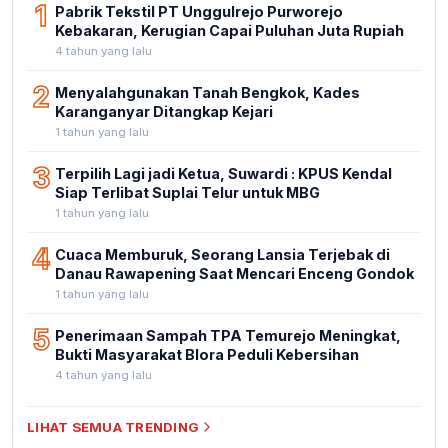
1
Pabrik Tekstil PT Unggulrejo Purworejo
Kebakaran, Kerugian Capai Puluhan Juta Rupiah
4 tahun yang lalu
2
Menyalahgunakan Tanah Bengkok, Kades
Karanganyar Ditangkap Kejari
1 tahun yang lalu
3
Terpilih Lagi jadi Ketua, Suwardi : KPUS Kendal
Siap Terlibat Suplai Telur untuk MBG
1 tahun yang lalu
4
Cuaca Memburuk, Seorang Lansia Terjebak di
Danau Rawapening Saat Mencari Enceng Gondok
1 tahun yang lalu
5
Penerimaan Sampah TPA Temurejo Meningkat,
Bukti Masyarakat Blora Peduli Kebersihan
4 tahun yang lalu
LIHAT SEMUA TRENDING