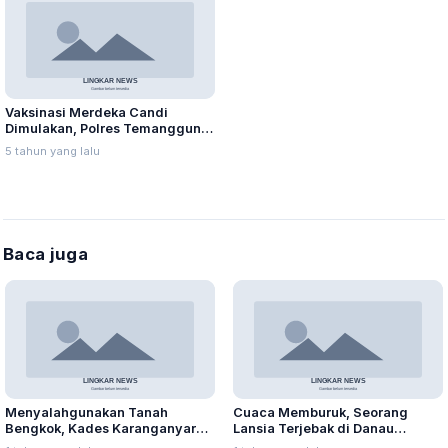
Vaksinasi Merdeka Candi
Dimulakan, Polres Temanggung
Target 4.000 Warga per Hari
5 tahun yang lalu
Baca juga
Menyalahgunakan Tanah
Cuaca Memburuk, Seorang
Bengkok, Kades Karanganyar
Lansia Terjebak di Danau
Ditangkap Kejari
Rawapening Saat Mencari