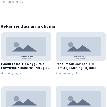
Polres Batang Batasi Truk
1 tahun yang lalu
Sumbu Tiga Melintas di Pantura
Rekomendasi untuk kamu
Pabrik Tekstil PT Unggulrejo
Penerimaan Sampah TPA
Purworejo Kebakaran, Kerugian
Temurejo Meningkat, Bukti
Capai Puluhan Juta Rupiah
Masyarakat Blora Peduli
4 tahun yang lalu
4 tahun yang lalu
Kebersihan