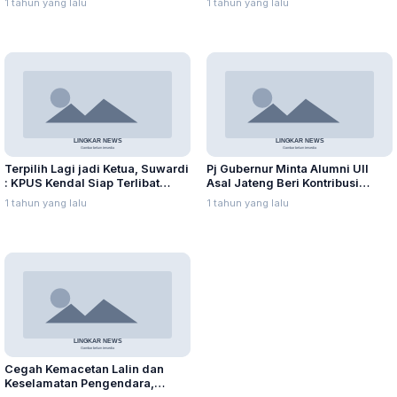
1 tahun yang lalu
1 tahun yang lalu
Enceng Gondok
Terpilih Lagi jadi Ketua, Suwardi
Pj Gubernur Minta Alumni UII
: KPUS Kendal Siap Terlibat
Asal Jateng Beri Kontribusi
Suplai Telur untuk MBG
dalam Pembangunan Daerah
1 tahun yang lalu
1 tahun yang lalu
Cegah Kemacetan Lalin dan
Keselamatan Pengendara,