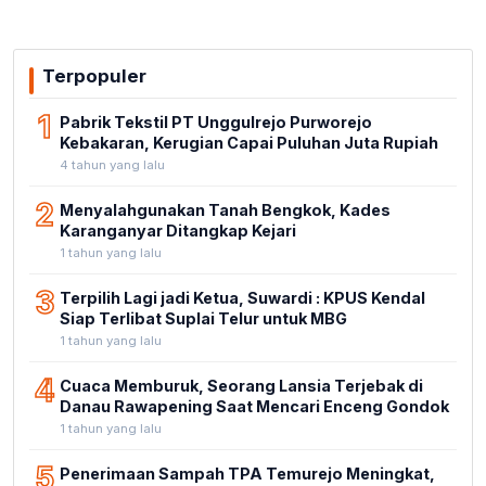
Terpopuler
1
Pabrik Tekstil PT Unggulrejo Purworejo
Kebakaran, Kerugian Capai Puluhan Juta Rupiah
4 tahun yang lalu
2
Menyalahgunakan Tanah Bengkok, Kades
Karanganyar Ditangkap Kejari
1 tahun yang lalu
3
Terpilih Lagi jadi Ketua, Suwardi : KPUS Kendal
Siap Terlibat Suplai Telur untuk MBG
1 tahun yang lalu
4
Cuaca Memburuk, Seorang Lansia Terjebak di
Danau Rawapening Saat Mencari Enceng Gondok
1 tahun yang lalu
5
Penerimaan Sampah TPA Temurejo Meningkat,