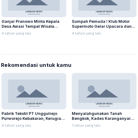
Ganjar Pranowo Minta Kepala
Sumpah Pemuda ! Klub Motor
Desa Awasi Tempat Wisata
Supermoto Gelar Upacara dan
Selama Nataru
Tabur Benih Ikan
4 tahun yang lalu
4 tahun yang lalu
Rekomendasi untuk kamu
Pabrik Tekstil PT Unggulrejo
Menyalahgunakan Tanah
Purworejo Kebakaran, Kerugian
Bengkok, Kades Karanganyar
Capai Puluhan Juta Rupiah
Ditangkap Kejari
4 tahun yang lalu
1 tahun yang lalu