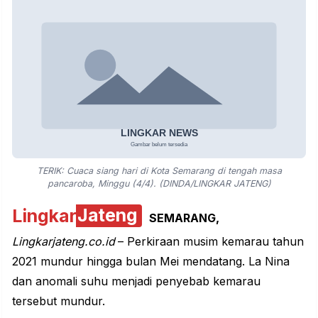
TERIK: Cuaca siang hari di Kota Semarang di tengah masa
pancaroba, Minggu (4/4). (DINDA/LINGKAR JATENG)
Lingkar
Jateng
SEMARANG,
Lingkarjateng.co.⁯id
– Perkiraan musim kemarau tahun
2021 mundur hingga bulan Mei mendatang. La Nina
dan anomali suhu menjadi penyebab kemarau
tersebut mundur.