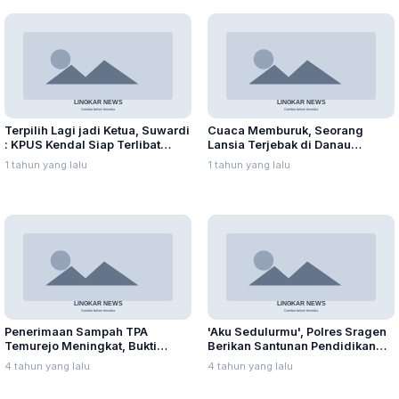
Terpilih Lagi jadi Ketua, Suwardi
Cuaca Memburuk, Seorang
: KPUS Kendal Siap Terlibat
Lansia Terjebak di Danau
Suplai Telur untuk MBG
Rawapening Saat Mencari
1 tahun yang lalu
1 tahun yang lalu
Enceng Gondok
Penerimaan Sampah TPA
'Aku Sedulurmu', Polres Sragen
Temurejo Meningkat, Bukti
Berikan Santunan Pendidikan
Masyarakat Blora Peduli
Anak Yatim Piatu
4 tahun yang lalu
4 tahun yang lalu
Kebersihan