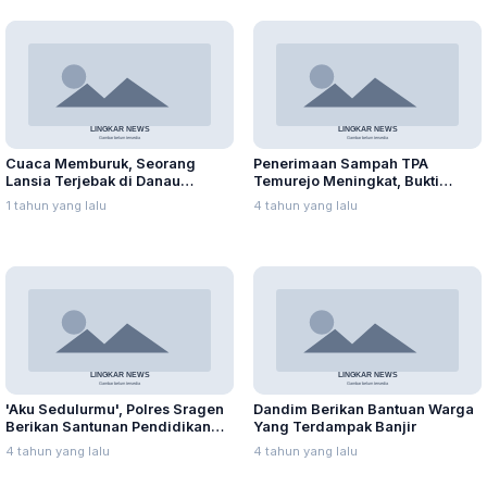
Cuaca Memburuk, Seorang
Penerimaan Sampah TPA
Lansia Terjebak di Danau
Temurejo Meningkat, Bukti
Rawapening Saat Mencari
Masyarakat Blora Peduli
1 tahun yang lalu
4 tahun yang lalu
Enceng Gondok
Kebersihan
'Aku Sedulurmu', Polres Sragen
Dandim Berikan Bantuan Warga
Berikan Santunan Pendidikan
Yang Terdampak Banjir
Anak Yatim Piatu
4 tahun yang lalu
4 tahun yang lalu