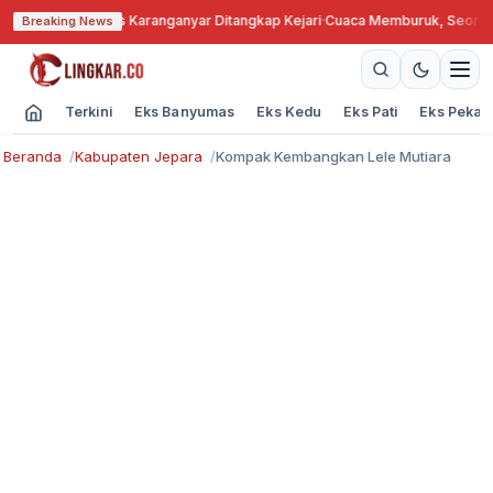
engkok, Kades Karanganyar Ditangkap Kejari
·
Cuaca Memburuk, Seorang La
Breaking News
Terkini
Eks Banyumas
Eks Kedu
Eks Pati
Eks Pekal
Beranda
Kabupaten Jepara
Kompak Kembangkan Lele Mutiara