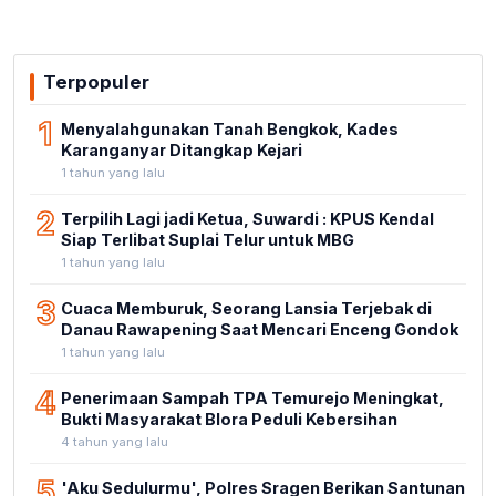
Terpopuler
1
Menyalahgunakan Tanah Bengkok, Kades
Karanganyar Ditangkap Kejari
1 tahun yang lalu
2
Terpilih Lagi jadi Ketua, Suwardi : KPUS Kendal
Siap Terlibat Suplai Telur untuk MBG
1 tahun yang lalu
3
Cuaca Memburuk, Seorang Lansia Terjebak di
Danau Rawapening Saat Mencari Enceng Gondok
1 tahun yang lalu
4
Penerimaan Sampah TPA Temurejo Meningkat,
Bukti Masyarakat Blora Peduli Kebersihan
4 tahun yang lalu
5
'Aku Sedulurmu', Polres Sragen Berikan Santunan