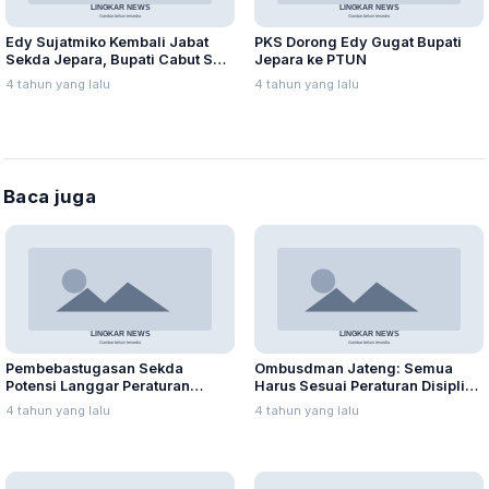
Edy Sujatmiko Kembali Jabat
PKS Dorong Edy Gugat Bupati
Sekda Jepara, Bupati Cabut SK
Jepara ke PTUN
Pembebas Tugasan
4 tahun yang lalu
4 tahun yang lalu
Baca juga
Pembebastugasan Sekda
Ombusdman Jateng: Semua
Potensi Langgar Peraturan
Harus Sesuai Peraturan Disiplin
Disiplin PNS
PNS
4 tahun yang lalu
4 tahun yang lalu