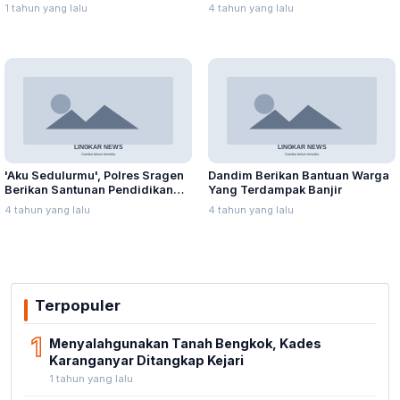
Rawapening Saat Mencari
Masyarakat Blora Peduli
1 tahun yang lalu
4 tahun yang lalu
Enceng Gondok
Kebersihan
'Aku Sedulurmu', Polres Sragen
Dandim Berikan Bantuan Warga
Berikan Santunan Pendidikan
Yang Terdampak Banjir
Anak Yatim Piatu
4 tahun yang lalu
4 tahun yang lalu
Terpopuler
1
Menyalahgunakan Tanah Bengkok, Kades
Karanganyar Ditangkap Kejari
1 tahun yang lalu