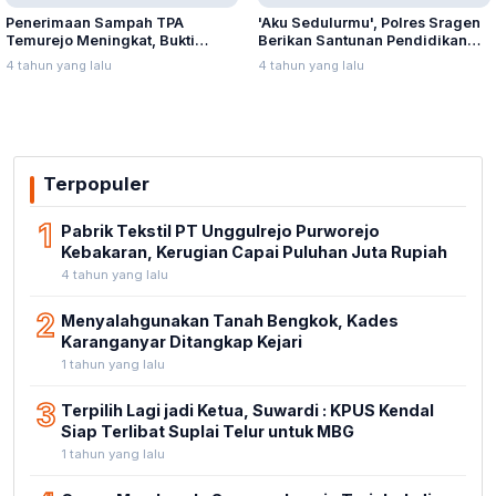
Penerimaan Sampah TPA
'Aku Sedulurmu', Polres Sragen
Temurejo Meningkat, Bukti
Berikan Santunan Pendidikan
Masyarakat Blora Peduli
Anak Yatim Piatu
4 tahun yang lalu
4 tahun yang lalu
Kebersihan
Terpopuler
1
Pabrik Tekstil PT Unggulrejo Purworejo
Kebakaran, Kerugian Capai Puluhan Juta Rupiah
4 tahun yang lalu
2
Menyalahgunakan Tanah Bengkok, Kades
Karanganyar Ditangkap Kejari
1 tahun yang lalu
3
Terpilih Lagi jadi Ketua, Suwardi : KPUS Kendal
Siap Terlibat Suplai Telur untuk MBG
1 tahun yang lalu