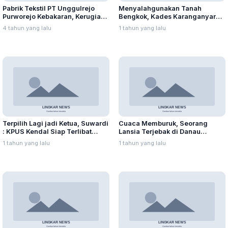
Pabrik Tekstil PT Unggulrejo
Menyalahgunakan Tanah
Purworejo Kebakaran, Kerugian
Bengkok, Kades Karanganyar
Capai Puluhan Juta Rupiah
Ditangkap Kejari
4 tahun yang lalu
1 tahun yang lalu
Terpilih Lagi jadi Ketua, Suwardi
Cuaca Memburuk, Seorang
: KPUS Kendal Siap Terlibat
Lansia Terjebak di Danau
Suplai Telur untuk MBG
Rawapening Saat Mencari
1 tahun yang lalu
1 tahun yang lalu
Enceng Gondok