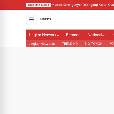
alahgunakan Tanah Bengkok, Kades Karanganyar Ditangkap Kejari
·
Cuaca M
Breaking News
INDEKS
Lingkar Network
Beranda
Nasional
I
Lingkar Networks
TRENDING
BIO TOKOH
FO