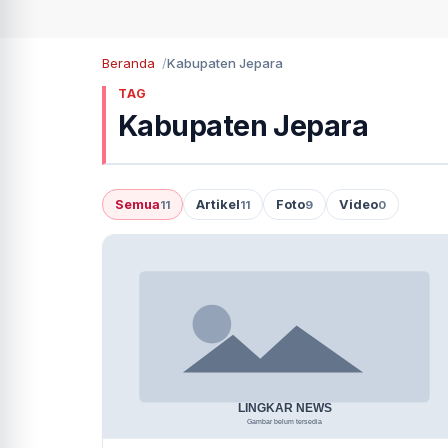
Beranda
Kabupaten Jepara
TAG
Kabupaten Jepara
Semua
Artikel
Foto
Video
11
11
9
0