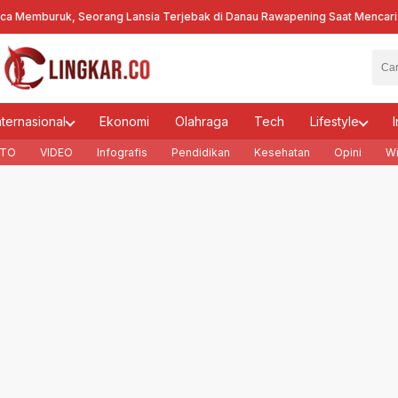
emburuk, Seorang Lansia Terjebak di Danau Rawapening Saat Mencari En
nternasional
Ekonomi
Olahraga
Tech
Lifestyle
I
TO
VIDEO
Infografis
Pendidikan
Kesehatan
Opini
Wi