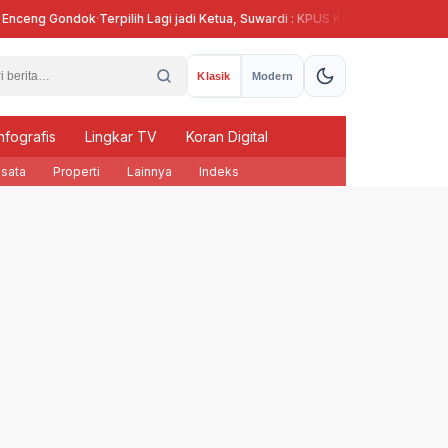
ceng Gondok
·
Terpilih Lagi jadi Ketua, Suwardi : KPUS Kendal Siap Terlibat Su
Klasik
Modern
nfografis
Lingkar TV
Koran Digital
sata
Properti
Lainnya
Indeks