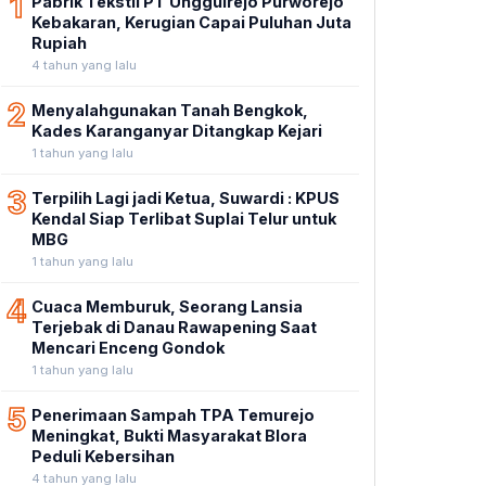
1
Pabrik Tekstil PT Unggulrejo Purworejo
Kebakaran, Kerugian Capai Puluhan Juta
Rupiah
4 tahun yang lalu
2
Menyalahgunakan Tanah Bengkok,
Kades Karanganyar Ditangkap Kejari
1 tahun yang lalu
3
Terpilih Lagi jadi Ketua, Suwardi : KPUS
Kendal Siap Terlibat Suplai Telur untuk
MBG
1 tahun yang lalu
4
Cuaca Memburuk, Seorang Lansia
Terjebak di Danau Rawapening Saat
Mencari Enceng Gondok
1 tahun yang lalu
5
Penerimaan Sampah TPA Temurejo
Meningkat, Bukti Masyarakat Blora
Peduli Kebersihan
4 tahun yang lalu