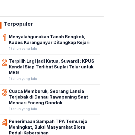
Terpopuler
1
Menyalahgunakan Tanah Bengkok,
Kades Karanganyar Ditangkap Kejari
1 tahun yang lalu
2
Terpilih Lagi jadi Ketua, Suwardi : KPUS
Kendal Siap Terlibat Suplai Telur untuk
MBG
1 tahun yang lalu
3
Cuaca Memburuk, Seorang Lansia
Terjebak di Danau Rawapening Saat
Mencari Enceng Gondok
1 tahun yang lalu
4
Penerimaan Sampah TPA Temurejo
Meningkat, Bukti Masyarakat Blora
Peduli Kebersihan