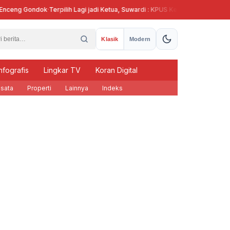
ng Gondok
·
Terpilih Lagi jadi Ketua, Suwardi : KPUS Kendal Siap Terlibat Supl
Klasik
Modern
nfografis
Lingkar TV
Koran Digital
sata
Properti
Lainnya
Indeks