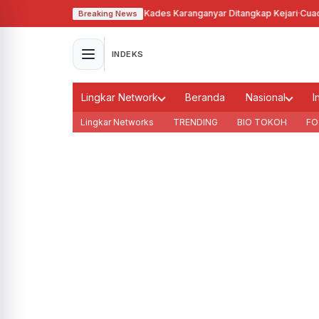
ahgunakan Tanah Bengkok, Kades Karanganyar Ditangkap Kejari
·
Cuaca Mem
Breaking News
INDEKS
Lingkar Network
Beranda
Nasional
I
Lingkar Networks
TRENDING
BIO TOKOH
FO