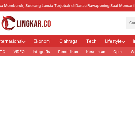
buruk, Seorang Lansia Terjebak di Danau Rawapening Saat Mencari Ence
nternasional
Ekonomi
Olahraga
Tech
Lifestyle
I
TO
VIDEO
Infografis
Pendidikan
Kesehatan
Opini
Wi