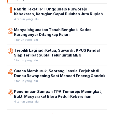
1
Pabrik Tekstil PT Unggulrejo Purworejo
Kebakaran, Kerugian Capai Puluhan Juta Rupiah
4 tahun yang lalu
2
Menyalahgunakan Tanah Bengkok, Kades
Karanganyar Ditangkap Kejari
1 tahun yang lalu
3
Terpilih Lagi jadi Ketua, Suwardi : KPUS Kendal
Siap Terlibat Suplai Telur untuk MBG
1 tahun yang lalu
4
Cuaca Memburuk, Seorang Lansia Terjebak di
Danau Rawapening Saat Mencari Enceng Gondok
1 tahun yang lalu
5
Penerimaan Sampah TPA Temurejo Meningkat,
Bukti Masyarakat Blora Peduli Kebersihan
4 tahun yang lalu