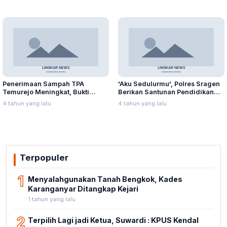
Penerimaan Sampah TPA
'Aku Sedulurmu', Polres Sragen
Temurejo Meningkat, Bukti
Berikan Santunan Pendidikan
Masyarakat Blora Peduli
Anak Yatim Piatu
4 tahun yang lalu
4 tahun yang lalu
Kebersihan
Terpopuler
1
Menyalahgunakan Tanah Bengkok, Kades
Karanganyar Ditangkap Kejari
1 tahun yang lalu
2
Terpilih Lagi jadi Ketua, Suwardi : KPUS Kendal