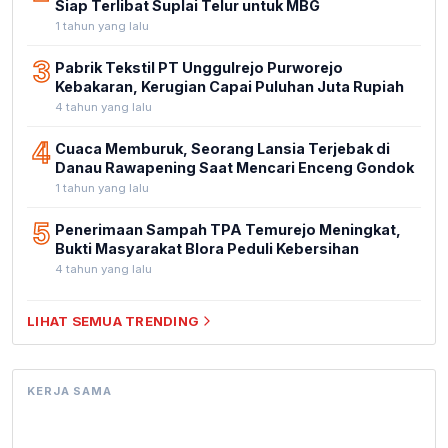
Siap Terlibat Suplai Telur untuk MBG
1 tahun yang lalu
3
Pabrik Tekstil PT Unggulrejo Purworejo
Kebakaran, Kerugian Capai Puluhan Juta Rupiah
4 tahun yang lalu
4
Cuaca Memburuk, Seorang Lansia Terjebak di
Danau Rawapening Saat Mencari Enceng Gondok
1 tahun yang lalu
5
Penerimaan Sampah TPA Temurejo Meningkat,
Bukti Masyarakat Blora Peduli Kebersihan
4 tahun yang lalu
LIHAT SEMUA TRENDING
KERJA SAMA