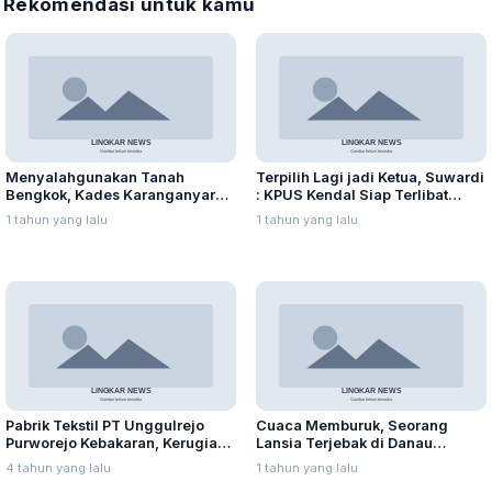
Rekomendasi untuk kamu
Menyalahgunakan Tanah
Terpilih Lagi jadi Ketua, Suwardi
Bengkok, Kades Karanganyar
: KPUS Kendal Siap Terlibat
Ditangkap Kejari
Suplai Telur untuk MBG
1 tahun yang lalu
1 tahun yang lalu
Pabrik Tekstil PT Unggulrejo
Cuaca Memburuk, Seorang
Purworejo Kebakaran, Kerugian
Lansia Terjebak di Danau
Capai Puluhan Juta Rupiah
Rawapening Saat Mencari
4 tahun yang lalu
1 tahun yang lalu
Enceng Gondok