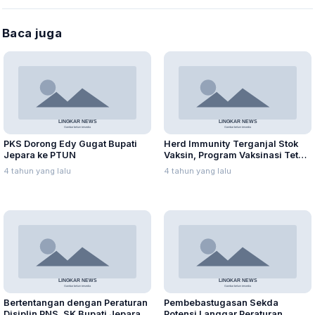
Baca juga
PKS Dorong Edy Gugat Bupati
Herd Immunity Terganjal Stok
Jepara ke PTUN
Vaksin, Program Vaksinasi Tetap
Digencarkan
4 tahun yang lalu
4 tahun yang lalu
Bertentangan dengan Peraturan
Pembebastugasan Sekda
Disiplin PNS, SK Bupati Jepara
Potensi Langgar Peraturan