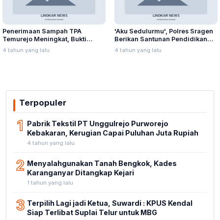
Penerimaan Sampah TPA
'Aku Sedulurmu', Polres Sragen
Temurejo Meningkat, Bukti
Berikan Santunan Pendidikan
Masyarakat Blora Peduli
Anak Yatim Piatu
4 tahun yang lalu
4 tahun yang lalu
Kebersihan
Terpopuler
1
Pabrik Tekstil PT Unggulrejo Purworejo
Kebakaran, Kerugian Capai Puluhan Juta Rupiah
4 tahun yang lalu
2
Menyalahgunakan Tanah Bengkok, Kades
Karanganyar Ditangkap Kejari
1 tahun yang lalu
3
Terpilih Lagi jadi Ketua, Suwardi : KPUS Kendal
Siap Terlibat Suplai Telur untuk MBG