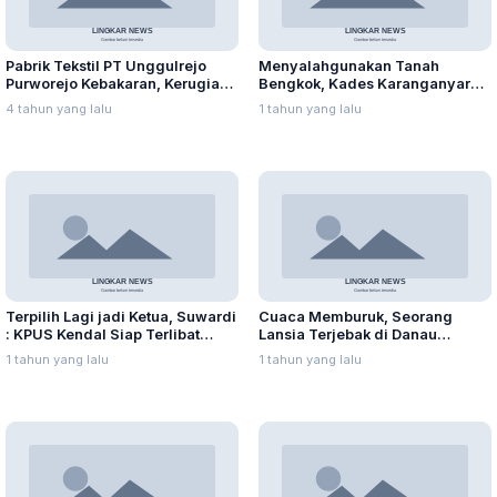
Pabrik Tekstil PT Unggulrejo
Menyalahgunakan Tanah
Purworejo Kebakaran, Kerugian
Bengkok, Kades Karanganyar
Capai Puluhan Juta Rupiah
Ditangkap Kejari
4 tahun yang lalu
1 tahun yang lalu
Terpilih Lagi jadi Ketua, Suwardi
Cuaca Memburuk, Seorang
: KPUS Kendal Siap Terlibat
Lansia Terjebak di Danau
Suplai Telur untuk MBG
Rawapening Saat Mencari
1 tahun yang lalu
1 tahun yang lalu
Enceng Gondok