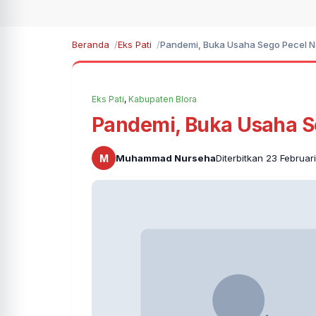
Beranda
Eks Pati
Pandemi, Buka Usaha Sego Pecel N
Eks Pati
,
Kabupaten Blora
Pandemi, Buka Usaha S
M
Muhammad Nurseha
Diterbitkan 23 Februar