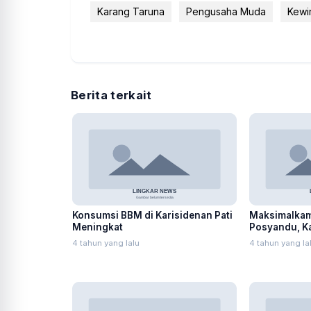
Karang Taruna
Pengusaha Muda
Kewi
Berita terkait
Konsumsi BBM di Karisidenan Pati
Maksimalkam
Meningkat
Posyandu, Ka
Rumah Warg
4 tahun yang lalu
4 tahun yang la