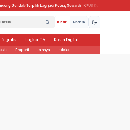
g Gondok
·
Terpilih Lagi jadi Ketua, Suwardi : KPUS Kendal Siap Terlibat Supla
Klasik
Modern
nfografis
Lingkar TV
Koran Digital
sata
Properti
Lainnya
Indeks