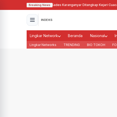
hgunakan Tanah Bengkok, Kades Karanganyar Ditangkap Kejari
·
Cuaca Memb
Breaking News
INDEKS
Lingkar Network
Beranda
Nasional
I
Lingkar Networks
TRENDING
BIO TOKOH
FO