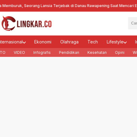
uruk, Seorang Lansia Terjebak di Danau Rawapening Saat Mencari Encen
nternasional
Ekonomi
Olahraga
Tech
Lifestyle
I
TO
VIDEO
Infografis
Pendidikan
Kesehatan
Opini
Wi