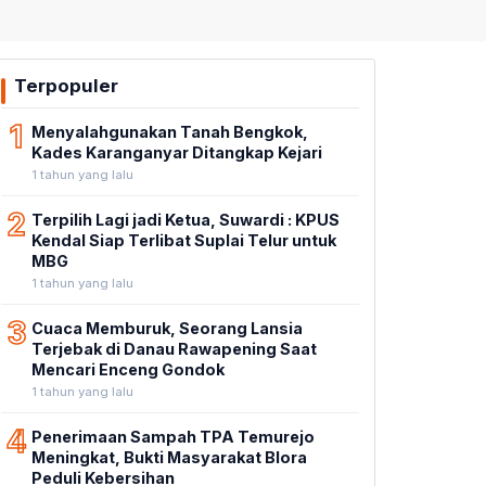
Terpopuler
1
Menyalahgunakan Tanah Bengkok,
Kades Karanganyar Ditangkap Kejari
1 tahun yang lalu
2
Terpilih Lagi jadi Ketua, Suwardi : KPUS
Kendal Siap Terlibat Suplai Telur untuk
MBG
1 tahun yang lalu
3
Cuaca Memburuk, Seorang Lansia
Terjebak di Danau Rawapening Saat
Mencari Enceng Gondok
1 tahun yang lalu
4
Penerimaan Sampah TPA Temurejo
Meningkat, Bukti Masyarakat Blora
Peduli Kebersihan