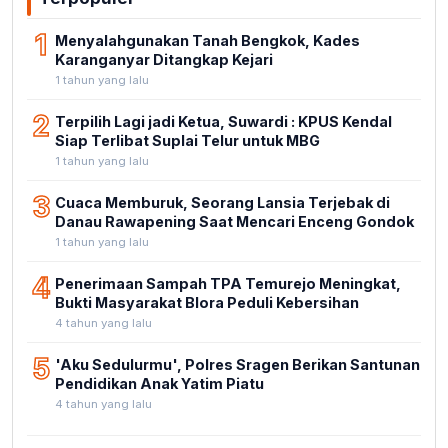
1
Menyalahgunakan Tanah Bengkok, Kades
Karanganyar Ditangkap Kejari
1 tahun yang lalu
2
Terpilih Lagi jadi Ketua, Suwardi : KPUS Kendal
Siap Terlibat Suplai Telur untuk MBG
1 tahun yang lalu
3
Cuaca Memburuk, Seorang Lansia Terjebak di
Danau Rawapening Saat Mencari Enceng Gondok
1 tahun yang lalu
4
Penerimaan Sampah TPA Temurejo Meningkat,
Bukti Masyarakat Blora Peduli Kebersihan
4 tahun yang lalu
5
'Aku Sedulurmu', Polres Sragen Berikan Santunan
Pendidikan Anak Yatim Piatu
4 tahun yang lalu