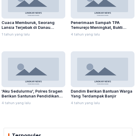
Cuaca Memburuk, Seorang
Penerimaan Sampah TPA
Lansia Terjebak di Danau
Temurejo Meningkat, Bukti
Rawapening Saat Mencari
Masyarakat Blora Peduli
1 tahun yang lalu
4 tahun yang lalu
Enceng Gondok
Kebersihan
'Aku Sedulurmu', Polres Sragen
Dandim Berikan Bantuan Warga
Berikan Santunan Pendidikan
Yang Terdampak Banjir
Anak Yatim Piatu
4 tahun yang lalu
4 tahun yang lalu
Terpopuler