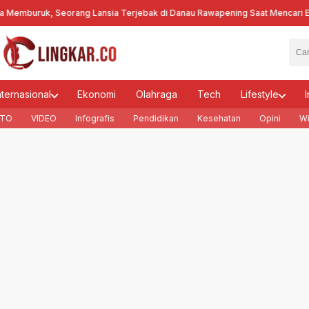
uruk, Seorang Lansia Terjebak di Danau Rawapening Saat Mencari Encen
nternasional
Ekonomi
Olahraga
Tech
Lifestyle
I
TO
VIDEO
Infografis
Pendidikan
Kesehatan
Opini
Wi