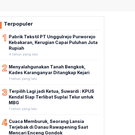
Terpopuler
1
Pabrik Tekstil PT Unggulrejo Purworejo
Kebakaran, Kerugian Capai Puluhan Juta
Rupiah
4 tahun yang lalu
2
Menyalahgunakan Tanah Bengkok,
Kades Karanganyar Ditangkap Kejari
1 tahun yang lalu
3
Terpilih Lagi jadi Ketua, Suwardi : KPUS
Kendal Siap Terlibat Suplai Telur untuk
MBG
1 tahun yang lalu
4
Cuaca Memburuk, Seorang Lansia
Terjebak di Danau Rawapening Saat
Mencari Enceng Gondok