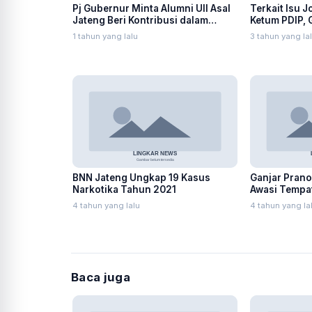
Pj Gubernur Minta Alumni UII Asal
Terkait Isu 
Jateng Beri Kontribusi dalam
Ketum PDIP, 
Pembangunan Daerah
Adu Domba
1 tahun yang lalu
3 tahun yang la
BNN Jateng Ungkap 19 Kasus
Ganjar Prano
Narkotika Tahun 2021
Awasi Tempa
Nataru
4 tahun yang lalu
4 tahun yang la
Baca juga