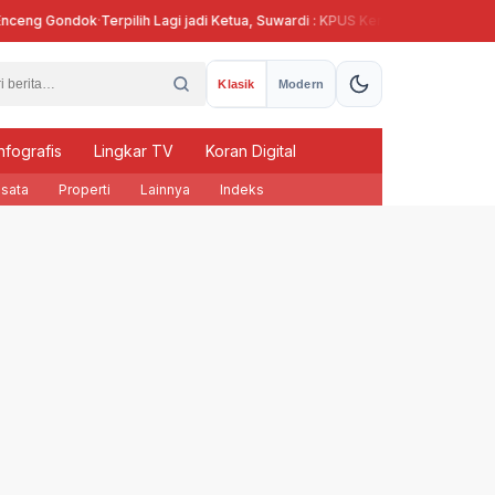
g Gondok
·
Terpilih Lagi jadi Ketua, Suwardi : KPUS Kendal Siap Terlibat Supla
Klasik
Modern
nfografis
Lingkar TV
Koran Digital
sata
Properti
Lainnya
Indeks