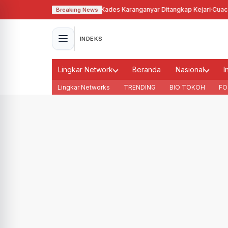
hgunakan Tanah Bengkok, Kades Karanganyar Ditangkap Kejari
·
Cuaca Memb
Breaking News
INDEKS
Lingkar Network
Beranda
Nasional
I
Lingkar Networks
TRENDING
BIO TOKOH
FO