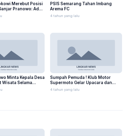
Jokowi Merebut Posisi
PSIS Semarang Tahan Imbang
Ganjar Pranowo: Ada
Arema FC
lu
4 tahun yang lalu
wo Minta Kepala Desa
Sumpah Pemuda ! Klub Motor
t Wisata Selama
Supermoto Gelar Upacara dan
Tabur Benih Ikan
lu
4 tahun yang lalu