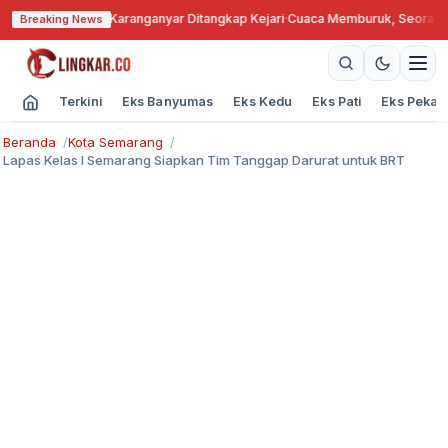
gkok, Kades Karanganyar Ditangkap Kejari
·
Cuaca Memburuk, Seorang Lans
Breaking News
Terkini
Eks Banyumas
Eks Kedu
Eks Pati
Eks Pekal
Beranda
Kota Semarang
Lapas Kelas I Semarang Siapkan Tim Tanggap Darurat untuk BRT