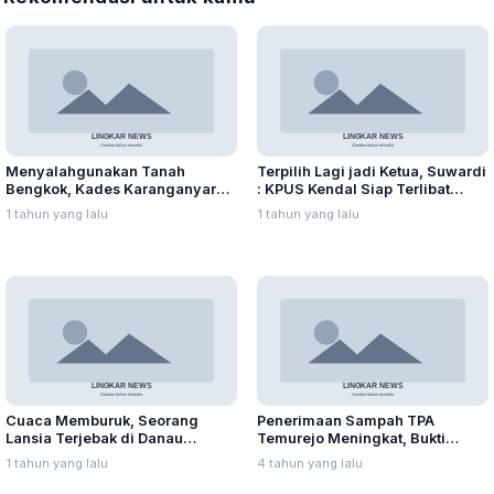
Menyalahgunakan Tanah
Terpilih Lagi jadi Ketua, Suwardi
Bengkok, Kades Karanganyar
: KPUS Kendal Siap Terlibat
Ditangkap Kejari
Suplai Telur untuk MBG
1 tahun yang lalu
1 tahun yang lalu
Cuaca Memburuk, Seorang
Penerimaan Sampah TPA
Lansia Terjebak di Danau
Temurejo Meningkat, Bukti
Rawapening Saat Mencari
Masyarakat Blora Peduli
1 tahun yang lalu
4 tahun yang lalu
Enceng Gondok
Kebersihan