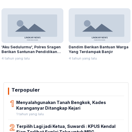
'Aku Sedulurmu', Polres Sragen
Dandim Berikan Bantuan Warga
Berikan Santunan Pendidikan
Yang Terdampak Banjir
Anak Yatim Piatu
4 tahun yang lalu
4 tahun yang lalu
Terpopuler
1
Menyalahgunakan Tanah Bengkok, Kades
Karanganyar Ditangkap Kejari
1 tahun yang lalu
2
Terpilih Lagi jadi Ketua, Suwardi : KPUS Kendal
Siap Terlibat Suplai Telur untuk MBG