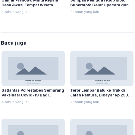
Ganjar Pranowo Minta Kepala
Sumpah Pemuda ! Klub Motor
Desa Awasi Tempat Wisata
Supermoto Gelar Upacara dan
Selama Nataru
Tabur Benih Ikan
4 tahun yang lalu
4 tahun yang lalu
Baca juga
Satlantas Polrestabes Semarang
Teror Lempar Batu ke Truk di
Vaksinasi Covid-19 Bagi
Jalan Pantura, Dibayar Rp 250
Pemohon SIM
Ribu
4 tahun yang lalu
4 tahun yang lalu