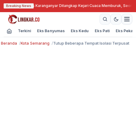
ngkok, Kades Karanganyar Ditangkap Kejari
·
Cuaca Memburuk, Seorang La
Breaking News
Terkini
Eks Banyumas
Eks Kedu
Eks Pati
Eks Pekal
Beranda
Kota Semarang
Tutup Beberapa Tempat Isolasi Terpusat