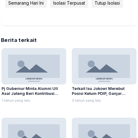
Semarang Hari Ini
Isolasi Terpusat
Tutup Isolasi
Berita terkait
Pj Gubernur Minta Alumni UII
Terkait Isu Jokowi Merebut
Asal Jateng Beri Kontribusi
Posisi Ketum PDIP, Ganjar
dalam Pembangunan Daerah
Pranowo: Ada Adu Domba
1 tahun yang lalu
3 tahun yang lalu