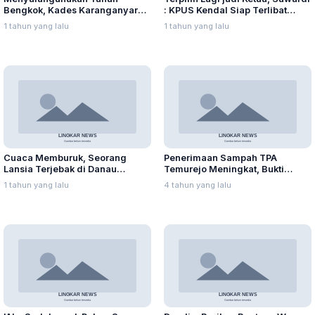
Bengkok, Kades Karanganyar
: KPUS Kendal Siap Terlibat
Ditangkap Kejari
Suplai Telur untuk MBG
1 tahun yang lalu
1 tahun yang lalu
Cuaca Memburuk, Seorang
Penerimaan Sampah TPA
Lansia Terjebak di Danau
Temurejo Meningkat, Bukti
Rawapening Saat Mencari
Masyarakat Blora Peduli
1 tahun yang lalu
4 tahun yang lalu
Enceng Gondok
Kebersihan