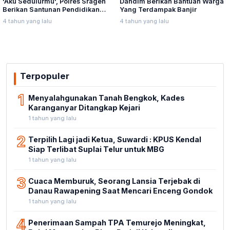
'Aku Sedulurmu', Polres Sragen
Dandim Berikan Bantuan Warga
Berikan Santunan Pendidikan
Yang Terdampak Banjir
Anak Yatim Piatu
4 tahun yang lalu
4 tahun yang lalu
Terpopuler
1
Menyalahgunakan Tanah Bengkok, Kades
Karanganyar Ditangkap Kejari
1 tahun yang lalu
2
Terpilih Lagi jadi Ketua, Suwardi : KPUS Kendal
Siap Terlibat Suplai Telur untuk MBG
1 tahun yang lalu
3
Cuaca Memburuk, Seorang Lansia Terjebak di
Danau Rawapening Saat Mencari Enceng Gondok
1 tahun yang lalu
4
Penerimaan Sampah TPA Temurejo Meningkat,