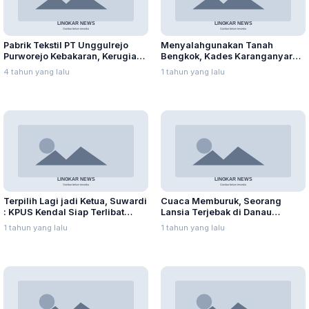
Pabrik Tekstil PT Unggulrejo
Menyalahgunakan Tanah
Purworejo Kebakaran, Kerugian
Bengkok, Kades Karanganyar
Capai Puluhan Juta Rupiah
Ditangkap Kejari
4 tahun yang lalu
1 tahun yang lalu
Terpilih Lagi jadi Ketua, Suwardi
Cuaca Memburuk, Seorang
: KPUS Kendal Siap Terlibat
Lansia Terjebak di Danau
Suplai Telur untuk MBG
Rawapening Saat Mencari
1 tahun yang lalu
1 tahun yang lalu
Enceng Gondok