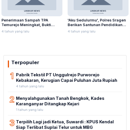
Penerimaan Sampah TPA
'Aku Sedulurmu', Polres Sragen
Temurejo Meningkat, Bukti
Berikan Santunan Pendidikan
Masyarakat Blora Peduli
Anak Yatim Piatu
4 tahun yang lalu
4 tahun yang lalu
Kebersihan
Terpopuler
1
Pabrik Tekstil PT Unggulrejo Purworejo
Kebakaran, Kerugian Capai Puluhan Juta Rupiah
4 tahun yang lalu
2
Menyalahgunakan Tanah Bengkok, Kades
Karanganyar Ditangkap Kejari
1 tahun yang lalu
3
Terpilih Lagi jadi Ketua, Suwardi : KPUS Kendal
Siap Terlibat Suplai Telur untuk MBG