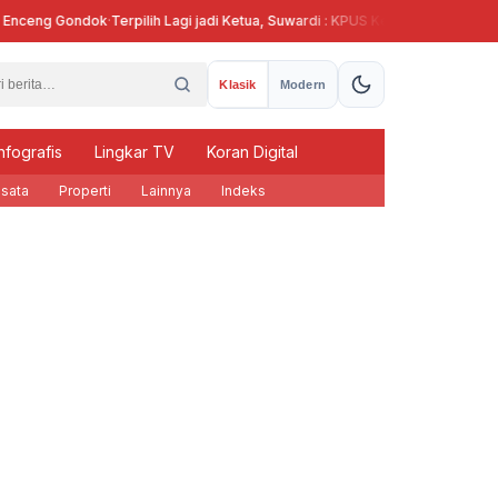
ceng Gondok
·
Terpilih Lagi jadi Ketua, Suwardi : KPUS Kendal Siap Terlibat Su
Klasik
Modern
nfografis
Lingkar TV
Koran Digital
sata
Properti
Lainnya
Indeks