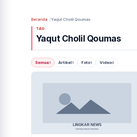
Beranda
Yaqut Cholil Qoumas
TAG
Yaqut Cholil Qoumas
Semua
Artikel
Foto
Video
1
1
1
0