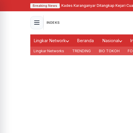
alahgunakan Tanah Bengkok, Kades Karanganyar Ditangkap Kejari
·
Cuaca M
Breaking News
INDEKS
Lingkar Network
Beranda
Nasional
I
Lingkar Networks
TRENDING
BIO TOKOH
FO