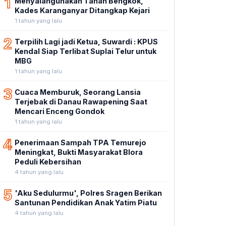
1
Menyalahgunakan Tanah Bengkok,
Kades Karanganyar Ditangkap Kejari
1 tahun yang lalu
2
Terpilih Lagi jadi Ketua, Suwardi : KPUS
Kendal Siap Terlibat Suplai Telur untuk
MBG
1 tahun yang lalu
3
Cuaca Memburuk, Seorang Lansia
Terjebak di Danau Rawapening Saat
Mencari Enceng Gondok
1 tahun yang lalu
4
Penerimaan Sampah TPA Temurejo
Meningkat, Bukti Masyarakat Blora
Peduli Kebersihan
4 tahun yang lalu
5
'Aku Sedulurmu', Polres Sragen Berikan
Santunan Pendidikan Anak Yatim Piatu
4 tahun yang lalu