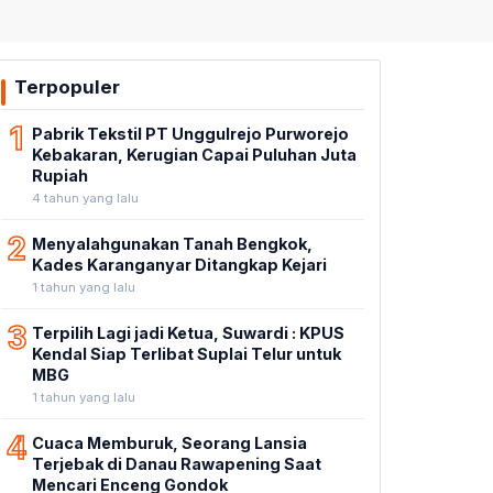
Terpopuler
1
Pabrik Tekstil PT Unggulrejo Purworejo
Kebakaran, Kerugian Capai Puluhan Juta
Rupiah
4 tahun yang lalu
2
Menyalahgunakan Tanah Bengkok,
Kades Karanganyar Ditangkap Kejari
1 tahun yang lalu
3
Terpilih Lagi jadi Ketua, Suwardi : KPUS
Kendal Siap Terlibat Suplai Telur untuk
MBG
1 tahun yang lalu
4
Cuaca Memburuk, Seorang Lansia
Terjebak di Danau Rawapening Saat
Mencari Enceng Gondok