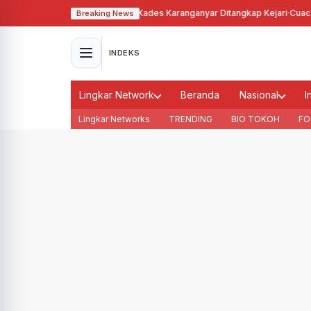
ahgunakan Tanah Bengkok, Kades Karanganyar Ditangkap Kejari
·
Cuaca Mem
Breaking News
INDEKS
Lingkar Network
Beranda
Nasional
I
Lingkar Networks
TRENDING
BIO TOKOH
FO