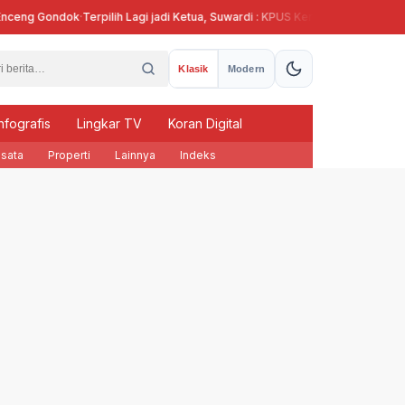
ng Gondok
·
Terpilih Lagi jadi Ketua, Suwardi : KPUS Kendal Siap Terlibat Supl
Klasik
Modern
nfografis
Lingkar TV
Koran Digital
sata
Properti
Lainnya
Indeks