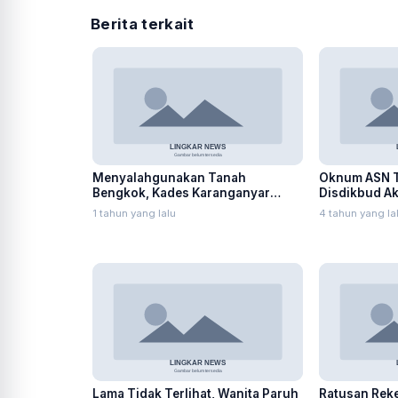
Berita terkait
Menyalahgunakan Tanah
Oknum ASN T
Bengkok, Kades Karanganyar
Disdikbud A
Ditangkap Kejari
Pembinaan
1 tahun yang lalu
4 tahun yang la
Lama Tidak Terlihat, Wanita Paruh
Ratusan Reke