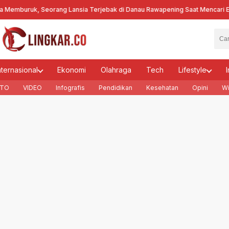
buruk, Seorang Lansia Terjebak di Danau Rawapening Saat Mencari Ence
nternasional
Ekonomi
Olahraga
Tech
Lifestyle
I
TO
VIDEO
Infografis
Pendidikan
Kesehatan
Opini
Wi