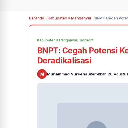
Beranda
Kabupaten Karanganyar
BNPT: Cegah Poten
Kabupaten Karanganyar
,
Highlight
BNPT: Cegah Potensi K
Deradikalisasi
M
Muhammad Nurseha
Diterbitkan 20 Agustu