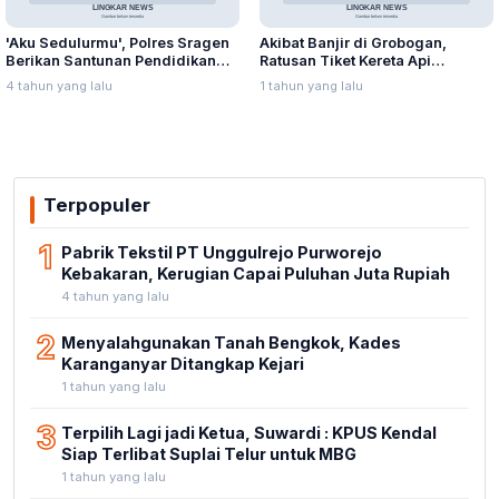
'Aku Sedulurmu', Polres Sragen
Akibat Banjir di Grobogan,
Berikan Santunan Pendidikan
Ratusan Tiket Kereta Api
Anak Yatim Piatu
Dibatalkan Calon Penumpang
4 tahun yang lalu
1 tahun yang lalu
Terpopuler
1
Pabrik Tekstil PT Unggulrejo Purworejo
Kebakaran, Kerugian Capai Puluhan Juta Rupiah
4 tahun yang lalu
2
Menyalahgunakan Tanah Bengkok, Kades
Karanganyar Ditangkap Kejari
1 tahun yang lalu
3
Terpilih Lagi jadi Ketua, Suwardi : KPUS Kendal
Siap Terlibat Suplai Telur untuk MBG
1 tahun yang lalu