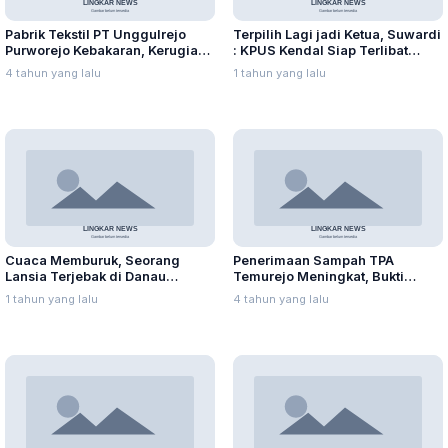
Pabrik Tekstil PT Unggulrejo
Terpilih Lagi jadi Ketua, Suwardi
Purworejo Kebakaran, Kerugian
: KPUS Kendal Siap Terlibat
Capai Puluhan Juta Rupiah
Suplai Telur untuk MBG
4 tahun yang lalu
1 tahun yang lalu
Cuaca Memburuk, Seorang
Penerimaan Sampah TPA
Lansia Terjebak di Danau
Temurejo Meningkat, Bukti
Rawapening Saat Mencari
Masyarakat Blora Peduli
1 tahun yang lalu
4 tahun yang lalu
Enceng Gondok
Kebersihan