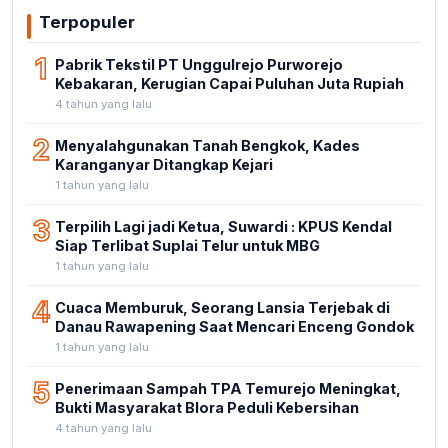
Terpopuler
1
Pabrik Tekstil PT Unggulrejo Purworejo
Kebakaran, Kerugian Capai Puluhan Juta Rupiah
4 tahun yang lalu
2
Menyalahgunakan Tanah Bengkok, Kades
Karanganyar Ditangkap Kejari
1 tahun yang lalu
3
Terpilih Lagi jadi Ketua, Suwardi : KPUS Kendal
Siap Terlibat Suplai Telur untuk MBG
1 tahun yang lalu
4
Cuaca Memburuk, Seorang Lansia Terjebak di
Danau Rawapening Saat Mencari Enceng Gondok
1 tahun yang lalu
5
Penerimaan Sampah TPA Temurejo Meningkat,
Bukti Masyarakat Blora Peduli Kebersihan
4 tahun yang lalu