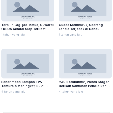
Terpilih Lagi jadi Ketua, Suwardi
Cuaca Memburuk, Seorang
: KPUS Kendal Siap Terlibat
Lansia Terjebak di Danau
Suplai Telur untuk MBG
Rawapening Saat Mencari
1 tahun yang lalu
1 tahun yang lalu
Enceng Gondok
Penerimaan Sampah TPA
'Aku Sedulurmu', Polres Sragen
Temurejo Meningkat, Bukti
Berikan Santunan Pendidikan
Masyarakat Blora Peduli
Anak Yatim Piatu
4 tahun yang lalu
4 tahun yang lalu
Kebersihan