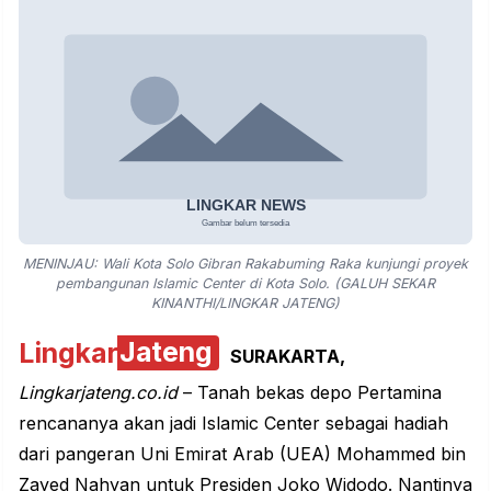
MENINJAU: Wali Kota Solo Gibran Rakabuming Raka kunjungi proyek
pembangunan Islamic Center di Kota Solo. (GALUH SEKAR
KINANTHI/LINGKAR JATENG)
Lingkar
Jateng
SURAKARTA,
Lingkarjateng.co.id
– Tanah bekas depo Pertamina
rencananya akan jadi Islamic Center sebagai hadiah
dari pangeran Uni Emirat Arab (UEA) Mohammed bin
Zayed Nahyan untuk Presiden Joko Widodo. Nantinya