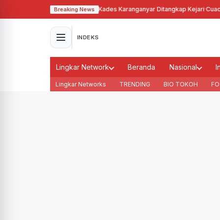
gunakan Tanah Bengkok, Kades Karanganyar Ditangkap Kejari
·
Cuaca Membu
Breaking News
INDEKS
Lingkar Network
Beranda
Nasional
I
Lingkar Networks
TRENDING
BIO TOKOH
FO