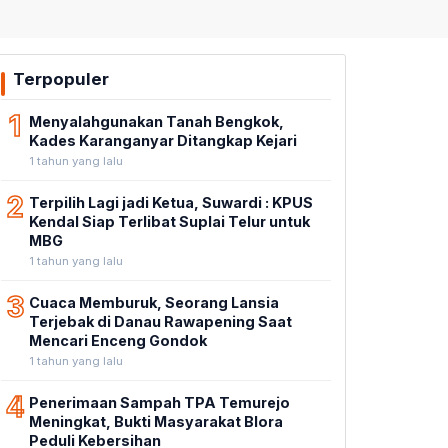
Terpopuler
1
Menyalahgunakan Tanah Bengkok,
Kades Karanganyar Ditangkap Kejari
1 tahun yang lalu
2
Terpilih Lagi jadi Ketua, Suwardi : KPUS
Kendal Siap Terlibat Suplai Telur untuk
MBG
1 tahun yang lalu
3
Cuaca Memburuk, Seorang Lansia
Terjebak di Danau Rawapening Saat
Mencari Enceng Gondok
1 tahun yang lalu
4
Penerimaan Sampah TPA Temurejo
Meningkat, Bukti Masyarakat Blora
Peduli Kebersihan