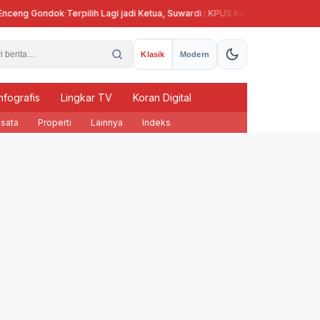
g Gondok
·
Terpilih Lagi jadi Ketua, Suwardi : KPUS Kendal Siap Terlibat Suplai
Klasik
Modern
nfografis
Lingkar TV
Koran Digital
sata
Properti
Lainnya
Indeks