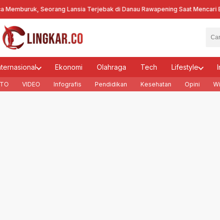
ruk, Seorang Lansia Terjebak di Danau Rawapening Saat Mencari Encen
nternasional
Ekonomi
Olahraga
Tech
Lifestyle
I
TO
VIDEO
Infografis
Pendidikan
Kesehatan
Opini
Wi