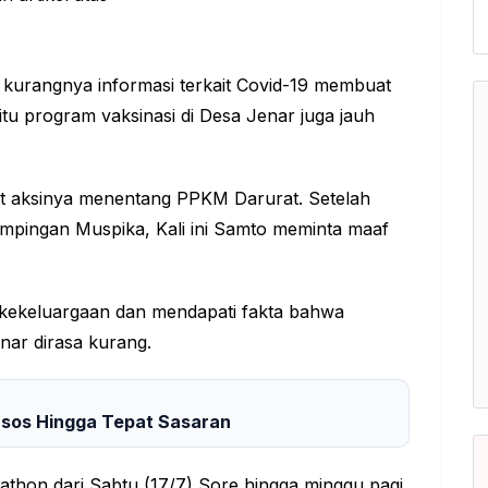
 kurangnya informasi terkait Covid-19 membuat
tu program vaksinasi di Desa Jenar juga jauh
it aksinya menentang PPKM Darurat. Setelah
pingan Muspika, Kali ini Samto meminta maaf
 kekeluargaan dan mendapati fakta bahwa
nar dirasa kurang.
ansos Hingga Tepat Sasaran
thon dari Sabtu (17/7) Sore hingga minggu pagi.