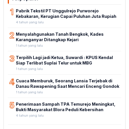
1
Pabrik Tekstil PT Unggulrejo Purworejo
Kebakaran, Kerugian Capai Puluhan Juta Rupiah
4 tahun yang lalu
2
Menyalahgunakan Tanah Bengkok, Kades
Karanganyar Ditangkap Kejari
1 tahun yang lalu
3
Terpilih Lagi jadi Ketua, Suwardi : KPUS Kendal
Siap Terlibat Suplai Telur untuk MBG
1 tahun yang lalu
4
Cuaca Memburuk, Seorang Lansia Terjebak di
Danau Rawapening Saat Mencari Enceng Gondok
1 tahun yang lalu
5
Penerimaan Sampah TPA Temurejo Meningkat,
Bukti Masyarakat Blora Peduli Kebersihan
4 tahun yang lalu