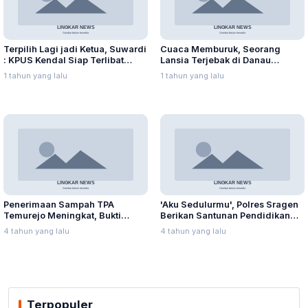
Terpilih Lagi jadi Ketua, Suwardi
Cuaca Memburuk, Seorang
: KPUS Kendal Siap Terlibat
Lansia Terjebak di Danau
Suplai Telur untuk MBG
Rawapening Saat Mencari
1 tahun yang lalu
1 tahun yang lalu
Enceng Gondok
Penerimaan Sampah TPA
'Aku Sedulurmu', Polres Sragen
Temurejo Meningkat, Bukti
Berikan Santunan Pendidikan
Masyarakat Blora Peduli
Anak Yatim Piatu
4 tahun yang lalu
4 tahun yang lalu
Kebersihan
Terpopuler