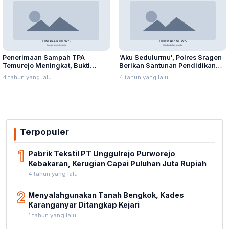
Penerimaan Sampah TPA
'Aku Sedulurmu', Polres Sragen
Temurejo Meningkat, Bukti
Berikan Santunan Pendidikan
Masyarakat Blora Peduli
Anak Yatim Piatu
4 tahun yang lalu
4 tahun yang lalu
Kebersihan
Terpopuler
1
Pabrik Tekstil PT Unggulrejo Purworejo
Kebakaran, Kerugian Capai Puluhan Juta Rupiah
4 tahun yang lalu
2
Menyalahgunakan Tanah Bengkok, Kades
Karanganyar Ditangkap Kejari
1 tahun yang lalu