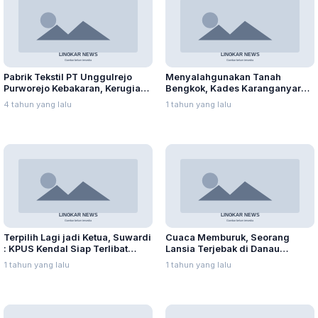
Pabrik Tekstil PT Unggulrejo
Menyalahgunakan Tanah
Purworejo Kebakaran, Kerugian
Bengkok, Kades Karanganyar
Capai Puluhan Juta Rupiah
Ditangkap Kejari
4 tahun yang lalu
1 tahun yang lalu
Terpilih Lagi jadi Ketua, Suwardi
Cuaca Memburuk, Seorang
: KPUS Kendal Siap Terlibat
Lansia Terjebak di Danau
Suplai Telur untuk MBG
Rawapening Saat Mencari
1 tahun yang lalu
1 tahun yang lalu
Enceng Gondok