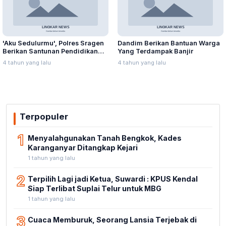
'Aku Sedulurmu', Polres Sragen
Dandim Berikan Bantuan Warga
Berikan Santunan Pendidikan
Yang Terdampak Banjir
Anak Yatim Piatu
4 tahun yang lalu
4 tahun yang lalu
Terpopuler
1
Menyalahgunakan Tanah Bengkok, Kades
Karanganyar Ditangkap Kejari
1 tahun yang lalu
2
Terpilih Lagi jadi Ketua, Suwardi : KPUS Kendal
Siap Terlibat Suplai Telur untuk MBG
1 tahun yang lalu
3
Cuaca Memburuk, Seorang Lansia Terjebak di