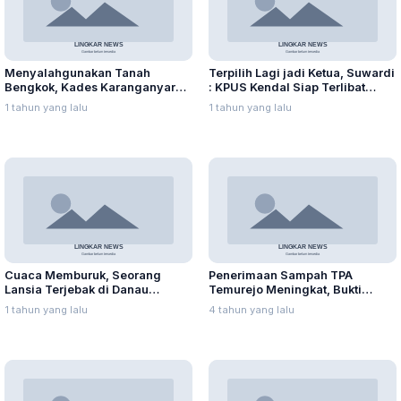
Menyalahgunakan Tanah
Terpilih Lagi jadi Ketua, Suwardi
Bengkok, Kades Karanganyar
: KPUS Kendal Siap Terlibat
Ditangkap Kejari
Suplai Telur untuk MBG
1 tahun yang lalu
1 tahun yang lalu
Cuaca Memburuk, Seorang
Penerimaan Sampah TPA
Lansia Terjebak di Danau
Temurejo Meningkat, Bukti
Rawapening Saat Mencari
Masyarakat Blora Peduli
1 tahun yang lalu
4 tahun yang lalu
Enceng Gondok
Kebersihan