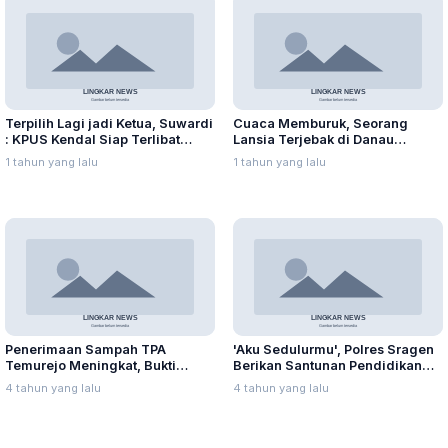
Terpilih Lagi jadi Ketua, Suwardi
Cuaca Memburuk, Seorang
: KPUS Kendal Siap Terlibat
Lansia Terjebak di Danau
Suplai Telur untuk MBG
Rawapening Saat Mencari
1 tahun yang lalu
1 tahun yang lalu
Enceng Gondok
Penerimaan Sampah TPA
'Aku Sedulurmu', Polres Sragen
Temurejo Meningkat, Bukti
Berikan Santunan Pendidikan
Masyarakat Blora Peduli
Anak Yatim Piatu
4 tahun yang lalu
4 tahun yang lalu
Kebersihan