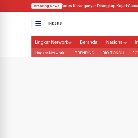
hgunakan Tanah Bengkok, Kades Karanganyar Ditangkap Kejari
·
Cuaca Memb
Breaking News
INDEKS
Lingkar Network
Beranda
Nasional
I
Lingkar Networks
TRENDING
BIO TOKOH
FO