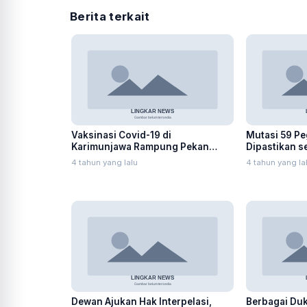
Berita terkait
Vaksinasi Covid-19 di
Mutasi 59 P
Karimunjawa Rampung Pekan
Dipastikan s
Kedua September 2021
4 tahun yang lalu
4 tahun yang la
Dewan Ajukan Hak Interpelasi,
Berbagai Du