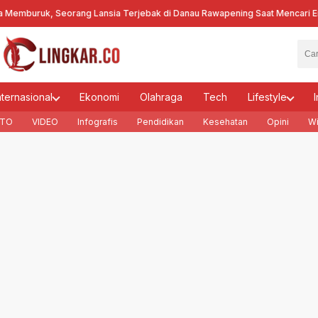
uruk, Seorang Lansia Terjebak di Danau Rawapening Saat Mencari Encen
nternasional
Ekonomi
Olahraga
Tech
Lifestyle
I
TO
VIDEO
Infografis
Pendidikan
Kesehatan
Opini
Wi