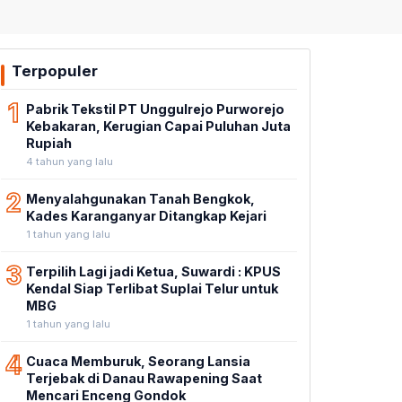
Terpopuler
1
Pabrik Tekstil PT Unggulrejo Purworejo
Kebakaran, Kerugian Capai Puluhan Juta
Rupiah
4 tahun yang lalu
2
Menyalahgunakan Tanah Bengkok,
Kades Karanganyar Ditangkap Kejari
1 tahun yang lalu
3
Terpilih Lagi jadi Ketua, Suwardi : KPUS
Kendal Siap Terlibat Suplai Telur untuk
MBG
1 tahun yang lalu
4
Cuaca Memburuk, Seorang Lansia
Terjebak di Danau Rawapening Saat
Mencari Enceng Gondok