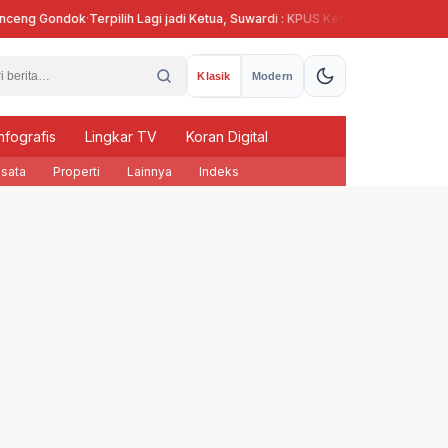
g Gondok
·
Terpilih Lagi jadi Ketua, Suwardi : KPUS Kendal Siap Terlibat Supla
Klasik
Modern
nfografis
Lingkar TV
Koran Digital
sata
Properti
Lainnya
Indeks