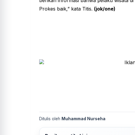
berikan informasi bahwa pelaku wisata d
Prokes baik,” kata Titis.
(jok/one)
Ditulis oleh
Muhammad Nurseha