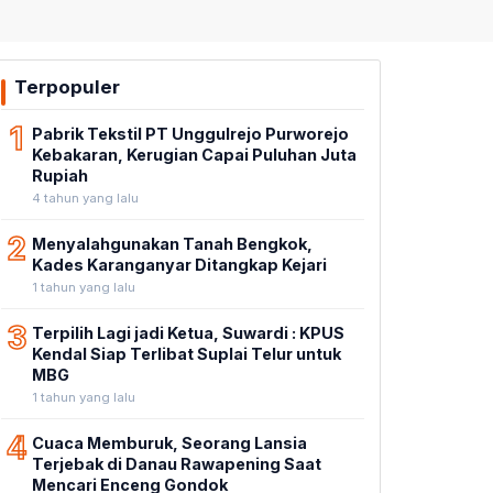
Terpopuler
1
Pabrik Tekstil PT Unggulrejo Purworejo
Kebakaran, Kerugian Capai Puluhan Juta
Rupiah
4 tahun yang lalu
2
Menyalahgunakan Tanah Bengkok,
Kades Karanganyar Ditangkap Kejari
1 tahun yang lalu
3
Terpilih Lagi jadi Ketua, Suwardi : KPUS
Kendal Siap Terlibat Suplai Telur untuk
MBG
1 tahun yang lalu
4
Cuaca Memburuk, Seorang Lansia
Terjebak di Danau Rawapening Saat
Mencari Enceng Gondok