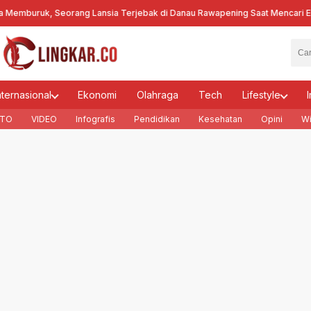
uruk, Seorang Lansia Terjebak di Danau Rawapening Saat Mencari Encen
nternasional
Ekonomi
Olahraga
Tech
Lifestyle
I
TO
VIDEO
Infografis
Pendidikan
Kesehatan
Opini
Wi