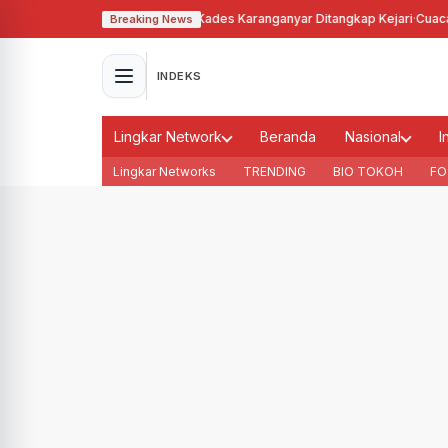
hgunakan Tanah Bengkok, Kades Karanganyar Ditangkap Kejari
·
Cuaca Memb
Breaking News
INDEKS
Lingkar Network
Beranda
Nasional
I
Lingkar Networks
TRENDING
BIO TOKOH
FO