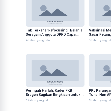
Tak Terkena 'Refocusing', Belanja
Vaksinasi Me
Seragam Anggota DPRD Capai
Sasar Petani
Ratusan Juta
SPBU
4 tahun yang lalu
5 tahun yang la
Peringati Harlah, Kader PKB
PKL Karanga
Sragen Bagikan Bingkisan untuk
Tunai Non AP
Keluarga Isoman
5 tahun yang lalu
5 tahun yang la