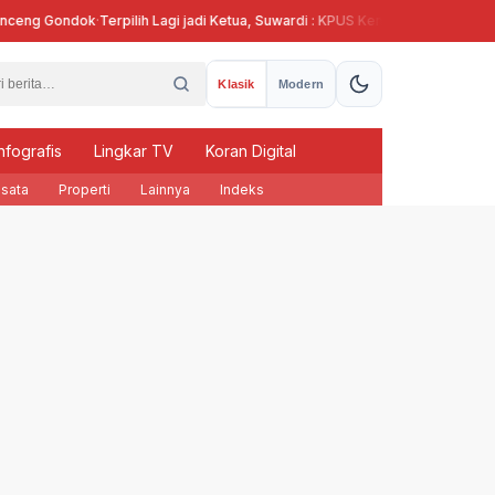
g Gondok
·
Terpilih Lagi jadi Ketua, Suwardi : KPUS Kendal Siap Terlibat Supla
Klasik
Modern
nfografis
Lingkar TV
Koran Digital
sata
Properti
Lainnya
Indeks