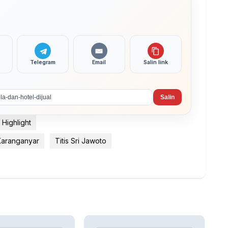
Telegram
Email
Salin link
Salin
Highlight
Karanganyar
Titis Sri Jawoto