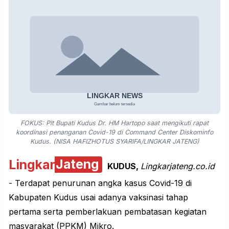
FOKUS: Plt Bupati Kudus Dr. HM Hartopo saat mengikuti rapat
koordinasi penanganan Covid-19 di Command Center Diskominfo
Kudus. (NISA HAFIZHOTUS SYARIFA/LINGKAR JATENG)
Lingkar
Jateng
KUDUS,
Lingkarjateng.co.id
- Terdapat penurunan angka kasus Covid-19 di
Kabupaten Kudus
usai adanya
vaksinasi
tahap
pertama serta pemberlakuan pembatasan kegiatan
masyarakat (PPKM) Mikro.