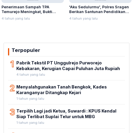
Penerimaan Sampah TPA
'Aku Sedulurmu', Polres Sragen
Temurejo Meningkat, Bukti
Berikan Santunan Pendidikan
Masyarakat Blora Peduli
Anak Yatim Piatu
4 tahun yang lalu
4 tahun yang lalu
Kebersihan
Terpopuler
1
Pabrik Tekstil PT Unggulrejo Purworejo
Kebakaran, Kerugian Capai Puluhan Juta Rupiah
4 tahun yang lalu
2
Menyalahgunakan Tanah Bengkok, Kades
Karanganyar Ditangkap Kejari
1 tahun yang lalu
3
Terpilih Lagi jadi Ketua, Suwardi : KPUS Kendal
Siap Terlibat Suplai Telur untuk MBG
1 tahun yang lalu