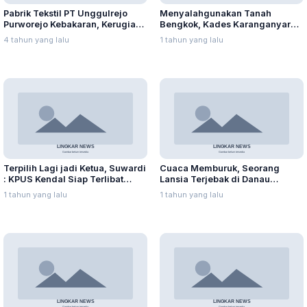
Pabrik Tekstil PT Unggulrejo
Menyalahgunakan Tanah
Purworejo Kebakaran, Kerugian
Bengkok, Kades Karanganyar
Capai Puluhan Juta Rupiah
Ditangkap Kejari
4 tahun yang lalu
1 tahun yang lalu
Terpilih Lagi jadi Ketua, Suwardi
Cuaca Memburuk, Seorang
: KPUS Kendal Siap Terlibat
Lansia Terjebak di Danau
Suplai Telur untuk MBG
Rawapening Saat Mencari
1 tahun yang lalu
1 tahun yang lalu
Enceng Gondok