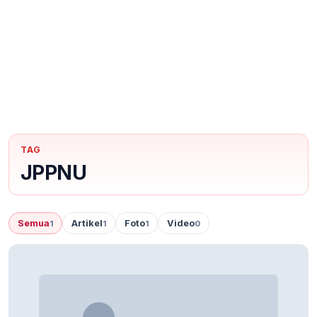
TAG
JPPNU
Semua
Artikel
Foto
Video
1
1
1
0