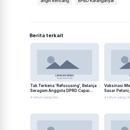
angin kencang
BPBD Karanganyar
Berita terkait
Tak Terkena 'Refocusing', Belanja
Vaksinasi Me
Seragam Anggota DPRD Capai
Sasar Petani
Ratusan Juta
SPBU
4 tahun yang lalu
4 tahun yang la