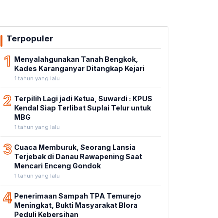
Terpopuler
1
Menyalahgunakan Tanah Bengkok,
Kades Karanganyar Ditangkap Kejari
1 tahun yang lalu
2
Terpilih Lagi jadi Ketua, Suwardi : KPUS
Kendal Siap Terlibat Suplai Telur untuk
MBG
1 tahun yang lalu
3
Cuaca Memburuk, Seorang Lansia
Terjebak di Danau Rawapening Saat
Mencari Enceng Gondok
1 tahun yang lalu
4
Penerimaan Sampah TPA Temurejo
Meningkat, Bukti Masyarakat Blora
Peduli Kebersihan