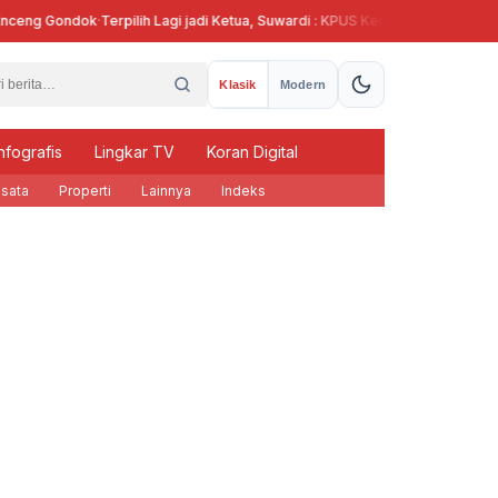
g Gondok
·
Terpilih Lagi jadi Ketua, Suwardi : KPUS Kendal Siap Terlibat Supla
Klasik
Modern
nfografis
Lingkar TV
Koran Digital
sata
Properti
Lainnya
Indeks