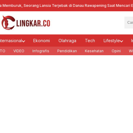
uruk, Seorang Lansia Terjebak di Danau Rawapening Saat Mencari Encen
nternasional
Ekonomi
Olahraga
Tech
Lifestyle
I
TO
VIDEO
Infografis
Pendidikan
Kesehatan
Opini
Wi