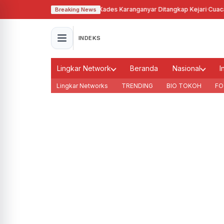
hgunakan Tanah Bengkok, Kades Karanganyar Ditangkap Kejari
·
Cuaca Memb
Breaking News
INDEKS
Lingkar Network
Beranda
Nasional
I
Lingkar Networks
TRENDING
BIO TOKOH
FO