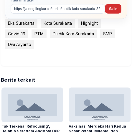
Tautan artikel
Salin
Eks Surakarta
Kota Surakarta
Highlight
Covid-19
PTM
Disdik Kota Surakarta
SMP
Dwi Aryanto
Berita terkait
Tak Terkena 'Refocusing',
Vaksinasi Merdeka Hari Kedua
Belanja Seragam Anggota DPRD
Sasar Petani, Milenial dan