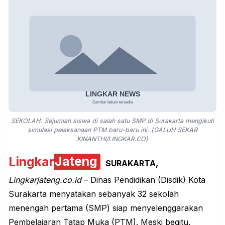
SEKOLAH: Sejumlah siswa di salah satu SMP di Surakarta mengikuti
simulasi pelaksanaan PTM baru-baru ini. (GALUH SEKAR
KINANTHI/LINGKAR.CO)
Lingkar
Jateng
SURAKARTA,
Lingkarjateng.co.id
– Dinas Pendidikan (
Disdik) Kota
Surakarta
menyatakan sebanyak 32 sekolah
menengah pertama (SMP) siap menyelenggarakan
Pembelajaran Tatap Muka (
PTM
). Meski begitu,