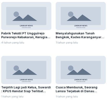
Pabrik Tekstil PT Unggulrejo
Menyalahgunakan Tanah
Purworejo Kebakaran, Kerugian
Bengkok, Kades Karanganyar
Capai Puluhan Juta Rupiah
Ditangkap Kejari
4 tahun yang lalu
1 tahun yang lalu
Terpilih Lagi jadi Ketua, Suwardi
Cuaca Memburuk, Seorang
: KPUS Kendal Siap Terlibat
Lansia Terjebak di Danau
Suplai Telur untuk MBG
Rawapening Saat Mencari
1 tahun yang lalu
1 tahun yang lalu
Enceng Gondok