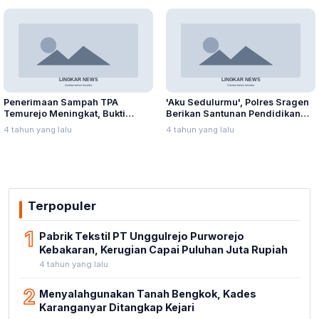
Penerimaan Sampah TPA
'Aku Sedulurmu', Polres Sragen
Temurejo Meningkat, Bukti
Berikan Santunan Pendidikan
Masyarakat Blora Peduli
Anak Yatim Piatu
4 tahun yang lalu
4 tahun yang lalu
Kebersihan
Terpopuler
1
Pabrik Tekstil PT Unggulrejo Purworejo
Kebakaran, Kerugian Capai Puluhan Juta Rupiah
4 tahun yang lalu
2
Menyalahgunakan Tanah Bengkok, Kades
Karanganyar Ditangkap Kejari