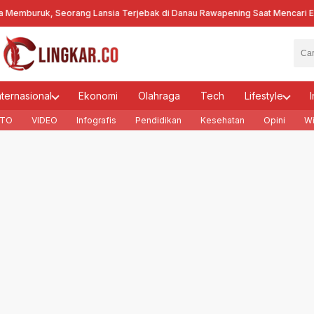
uruk, Seorang Lansia Terjebak di Danau Rawapening Saat Mencari Encen
nternasional
Ekonomi
Olahraga
Tech
Lifestyle
I
TO
VIDEO
Infografis
Pendidikan
Kesehatan
Opini
Wi