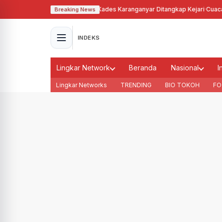
hgunakan Tanah Bengkok, Kades Karanganyar Ditangkap Kejari
·
Cuaca Memb
Breaking News
INDEKS
Lingkar Network
Beranda
Nasional
I
Lingkar Networks
TRENDING
BIO TOKOH
FO