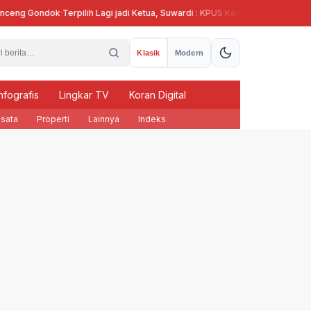
g Gondok
·
Terpilih Lagi jadi Ketua, Suwardi : KPUS Kendal Siap Terlibat Supla
Klasik
Modern
nfografis
Lingkar TV
Koran Digital
sata
Properti
Lainnya
Indeks