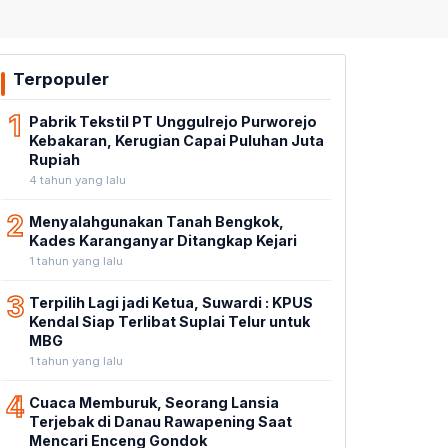
Terpopuler
1
Pabrik Tekstil PT Unggulrejo Purworejo
Kebakaran, Kerugian Capai Puluhan Juta
Rupiah
4 tahun yang lalu
2
Menyalahgunakan Tanah Bengkok,
Kades Karanganyar Ditangkap Kejari
1 tahun yang lalu
3
Terpilih Lagi jadi Ketua, Suwardi : KPUS
Kendal Siap Terlibat Suplai Telur untuk
MBG
1 tahun yang lalu
4
Cuaca Memburuk, Seorang Lansia
Terjebak di Danau Rawapening Saat
Mencari Enceng Gondok