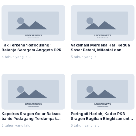
Tak Terkena 'Refocusing',
Vaksinasi Merdeka Hari Kedua
Belanja Seragam Anggota DPRD
Sasar Petani, Milenial dan
Capai Ratusan Juta
Pegawai SPBU
4 tahun yang lalu
5 tahun yang lalu
Kapolres Sragen Gelar Baksos
Peringati Harlah, Kader PKB
bantu Pedagang Terdampak
Sragen Bagikan Bingkisan untuk
PPKM
Keluarga Isoman
5 tahun yang lalu
5 tahun yang lalu