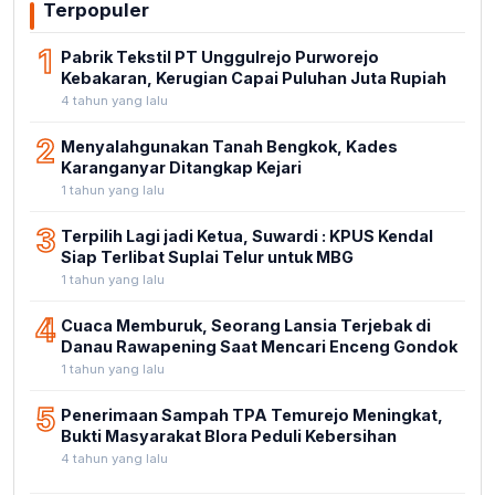
Terpopuler
1
Pabrik Tekstil PT Unggulrejo Purworejo
Kebakaran, Kerugian Capai Puluhan Juta Rupiah
4 tahun yang lalu
2
Menyalahgunakan Tanah Bengkok, Kades
Karanganyar Ditangkap Kejari
1 tahun yang lalu
3
Terpilih Lagi jadi Ketua, Suwardi : KPUS Kendal
Siap Terlibat Suplai Telur untuk MBG
1 tahun yang lalu
4
Cuaca Memburuk, Seorang Lansia Terjebak di
Danau Rawapening Saat Mencari Enceng Gondok
1 tahun yang lalu
5
Penerimaan Sampah TPA Temurejo Meningkat,
Bukti Masyarakat Blora Peduli Kebersihan
4 tahun yang lalu