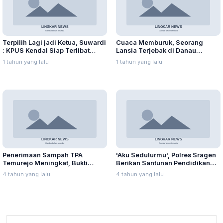
Terpilih Lagi jadi Ketua, Suwardi
Cuaca Memburuk, Seorang
: KPUS Kendal Siap Terlibat
Lansia Terjebak di Danau
Suplai Telur untuk MBG
Rawapening Saat Mencari
1 tahun yang lalu
1 tahun yang lalu
Enceng Gondok
Penerimaan Sampah TPA
'Aku Sedulurmu', Polres Sragen
Temurejo Meningkat, Bukti
Berikan Santunan Pendidikan
Masyarakat Blora Peduli
Anak Yatim Piatu
4 tahun yang lalu
4 tahun yang lalu
Kebersihan