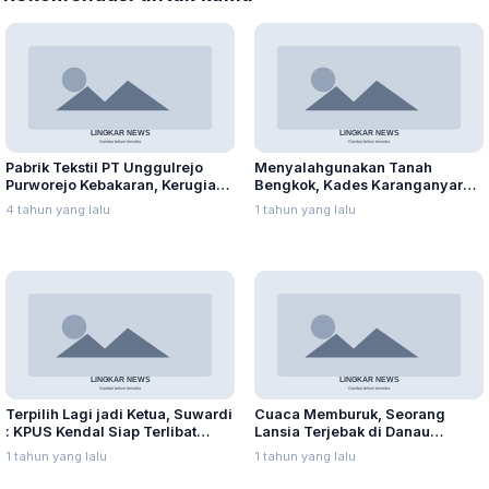
Pabrik Tekstil PT Unggulrejo
Menyalahgunakan Tanah
Purworejo Kebakaran, Kerugian
Bengkok, Kades Karanganyar
Capai Puluhan Juta Rupiah
Ditangkap Kejari
4 tahun yang lalu
1 tahun yang lalu
Terpilih Lagi jadi Ketua, Suwardi
Cuaca Memburuk, Seorang
: KPUS Kendal Siap Terlibat
Lansia Terjebak di Danau
Suplai Telur untuk MBG
Rawapening Saat Mencari
1 tahun yang lalu
1 tahun yang lalu
Enceng Gondok