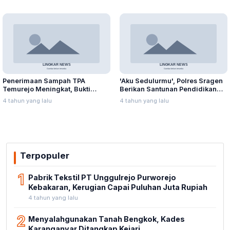
Penerimaan Sampah TPA
'Aku Sedulurmu', Polres Sragen
Temurejo Meningkat, Bukti
Berikan Santunan Pendidikan
Masyarakat Blora Peduli
Anak Yatim Piatu
4 tahun yang lalu
4 tahun yang lalu
Kebersihan
Terpopuler
1
Pabrik Tekstil PT Unggulrejo Purworejo
Kebakaran, Kerugian Capai Puluhan Juta Rupiah
4 tahun yang lalu
2
Menyalahgunakan Tanah Bengkok, Kades
Karanganyar Ditangkap Kejari