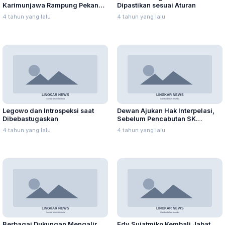
Karimunjawa Rampung Pekan
Dipastikan sesuai Aturan
Kedua September 2021
4 tahun yang lalu
4 tahun yang lalu
Legowo dan Introspeksi saat
Dewan Ajukan Hak Interpelasi,
Dibebastugaskan
Sebelum Pencabutan SK
Pembebastugasan Sementara
4 tahun yang lalu
4 tahun yang lalu
Sekda Jepara
Berbagai Dukungan Mengalir
Edy Sujatmiko Kembali Jabat