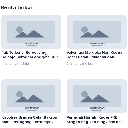
Berita terkait
Tak Terkena 'Refocusing',
Vaksinasi Merdeka Hari Kedua
Belanja Seragam Anggota DPRD
Sasar Petani, Milenial dan
Capai Ratusan Juta
Pegawai SPBU
4 tahun yang lalu
5 tahun yang lalu
Kapolres Sragen Gelar Baksos
Peringati Harlah, Kader PKB
bantu Pedagang Terdampak
Sragen Bagikan Bingkisan untuk
PPKM
Keluarga Isoman