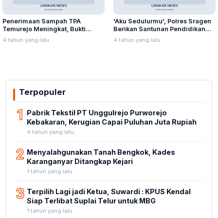
Penerimaan Sampah TPA
'Aku Sedulurmu', Polres Sragen
Temurejo Meningkat, Bukti
Berikan Santunan Pendidikan
Masyarakat Blora Peduli
Anak Yatim Piatu
4 tahun yang lalu
4 tahun yang lalu
Kebersihan
Terpopuler
1
Pabrik Tekstil PT Unggulrejo Purworejo
Kebakaran, Kerugian Capai Puluhan Juta Rupiah
4 tahun yang lalu
2
Menyalahgunakan Tanah Bengkok, Kades
Karanganyar Ditangkap Kejari
1 tahun yang lalu
3
Terpilih Lagi jadi Ketua, Suwardi : KPUS Kendal
Siap Terlibat Suplai Telur untuk MBG
1 tahun yang lalu