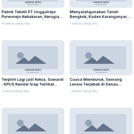
Pabrik Tekstil PT Unggulrejo
Menyalahgunakan Tanah
Purworejo Kebakaran, Kerugian
Bengkok, Kades Karanganyar
Capai Puluhan Juta Rupiah
Ditangkap Kejari
4 tahun yang lalu
1 tahun yang lalu
Terpilih Lagi jadi Ketua, Suwardi
Cuaca Memburuk, Seorang
: KPUS Kendal Siap Terlibat
Lansia Terjebak di Danau
Suplai Telur untuk MBG
Rawapening Saat Mencari
1 tahun yang lalu
1 tahun yang lalu
Enceng Gondok