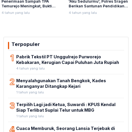
Penerimaan Sampah TPA
'Aku Sedulurmu', Polres Sragen
Temurejo Meningkat, Bukti
Berikan Santunan Pendidikan
Masyarakat Blora Peduli
Anak Yatim Piatu
4 tahun yang lalu
4 tahun yang lalu
Kebersihan
Terpopuler
1
Pabrik Tekstil PT Unggulrejo Purworejo
Kebakaran, Kerugian Capai Puluhan Juta Rupiah
4 tahun yang lalu
2
Menyalahgunakan Tanah Bengkok, Kades
Karanganyar Ditangkap Kejari
1 tahun yang lalu
3
Terpilih Lagi jadi Ketua, Suwardi : KPUS Kendal
Siap Terlibat Suplai Telur untuk MBG
1 tahun yang lalu
4
Cuaca Memburuk, Seorang Lansia Terjebak di