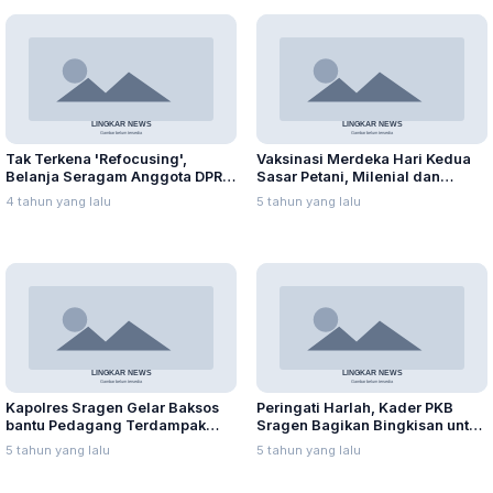
Tak Terkena 'Refocusing',
Vaksinasi Merdeka Hari Kedua
Belanja Seragam Anggota DPRD
Sasar Petani, Milenial dan
Capai Ratusan Juta
Pegawai SPBU
4 tahun yang lalu
5 tahun yang lalu
Kapolres Sragen Gelar Baksos
Peringati Harlah, Kader PKB
bantu Pedagang Terdampak
Sragen Bagikan Bingkisan untuk
PPKM
Keluarga Isoman
5 tahun yang lalu
5 tahun yang lalu