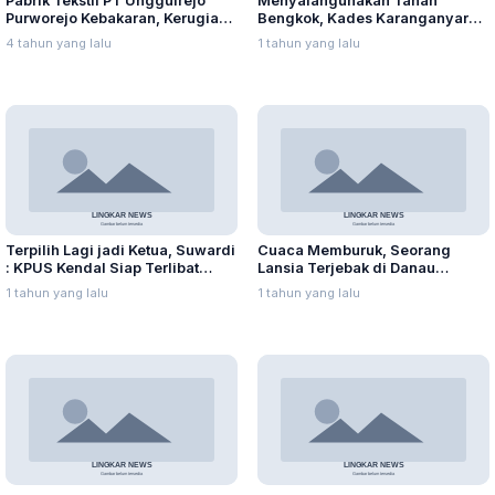
Pabrik Tekstil PT Unggulrejo
Menyalahgunakan Tanah
Purworejo Kebakaran, Kerugian
Bengkok, Kades Karanganyar
Capai Puluhan Juta Rupiah
Ditangkap Kejari
4 tahun yang lalu
1 tahun yang lalu
Terpilih Lagi jadi Ketua, Suwardi
Cuaca Memburuk, Seorang
: KPUS Kendal Siap Terlibat
Lansia Terjebak di Danau
Suplai Telur untuk MBG
Rawapening Saat Mencari
1 tahun yang lalu
1 tahun yang lalu
Enceng Gondok