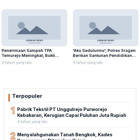
Penerimaan Sampah TPA
'Aku Sedulurmu', Polres Sragen
Temurejo Meningkat, Bukti
Berikan Santunan Pendidikan
Masyarakat Blora Peduli
Anak Yatim Piatu
4 tahun yang lalu
4 tahun yang lalu
Kebersihan
Terpopuler
1
Pabrik Tekstil PT Unggulrejo Purworejo
Kebakaran, Kerugian Capai Puluhan Juta Rupiah
4 tahun yang lalu
2
Menyalahgunakan Tanah Bengkok, Kades