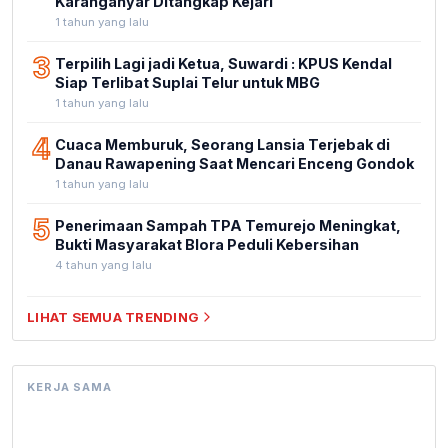
Karanganyar Ditangkap Kejari
1 tahun yang lalu
3
Terpilih Lagi jadi Ketua, Suwardi : KPUS Kendal
Siap Terlibat Suplai Telur untuk MBG
1 tahun yang lalu
4
Cuaca Memburuk, Seorang Lansia Terjebak di
Danau Rawapening Saat Mencari Enceng Gondok
1 tahun yang lalu
5
Penerimaan Sampah TPA Temurejo Meningkat,
Bukti Masyarakat Blora Peduli Kebersihan
4 tahun yang lalu
LIHAT SEMUA TRENDING
KERJA SAMA