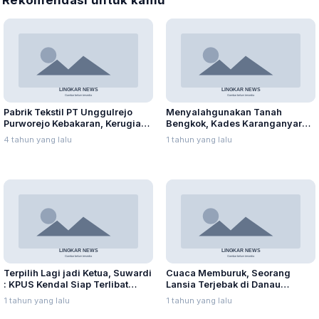
Pabrik Tekstil PT Unggulrejo
Menyalahgunakan Tanah
Purworejo Kebakaran, Kerugian
Bengkok, Kades Karanganyar
Capai Puluhan Juta Rupiah
Ditangkap Kejari
4 tahun yang lalu
1 tahun yang lalu
Terpilih Lagi jadi Ketua, Suwardi
Cuaca Memburuk, Seorang
: KPUS Kendal Siap Terlibat
Lansia Terjebak di Danau
Suplai Telur untuk MBG
Rawapening Saat Mencari
1 tahun yang lalu
1 tahun yang lalu
Enceng Gondok