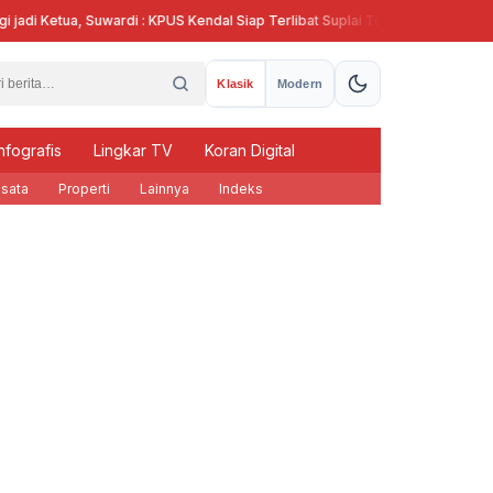
i Ketua, Suwardi : KPUS Kendal Siap Terlibat Suplai Telur untuk MBG
Me
Klasik
Modern
nfografis
Lingkar TV
Koran Digital
sata
Properti
Lainnya
Indeks