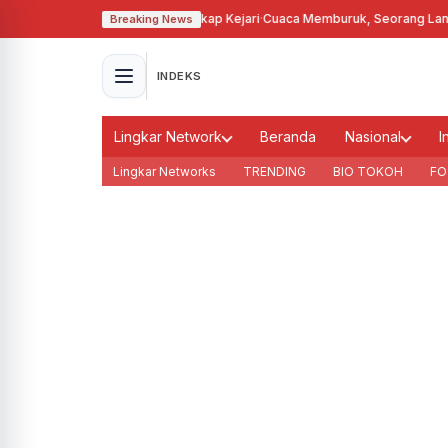
Kades Karanganyar Ditangkap Kejari
·
Cuaca Memburuk, Seorang Lansia Te
Breaking News
INDEKS
Lingkar Network
Beranda
Nasional
I
Lingkar Networks
TRENDING
BIO TOKOH
FO