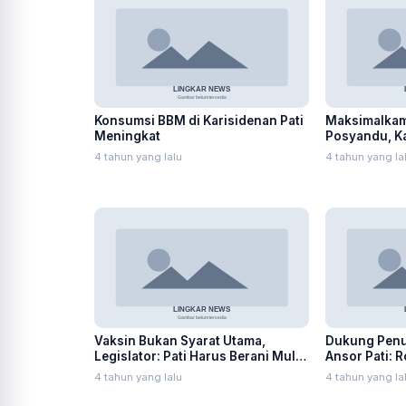
Konsumsi BBM di Karisidenan Pati
Maksimalkam
Meningkat
Posyandu, Ka
Rumah Warg
4 tahun yang lalu
4 tahun yang la
Vaksin Bukan Syarat Utama,
Dukung Penut
Legislator: Pati Harus Berani Mulai
Ansor Pati: 
PTM
Lorok Indah!
4 tahun yang lalu
4 tahun yang la