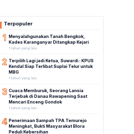
Terpopuler
1
Menyalahgunakan Tanah Bengkok,
Kades Karanganyar Ditangkap Kejari
1 tahun yang lalu
2
Terpilih Lagi jadi Ketua, Suwardi : KPUS
Kendal Siap Terlibat Suplai Telur untuk
MBG
1 tahun yang lalu
3
Cuaca Memburuk, Seorang Lansia
Terjebak di Danau Rawapening Saat
Mencari Enceng Gondok
1 tahun yang lalu
4
Penerimaan Sampah TPA Temurejo
Meningkat, Bukti Masyarakat Blora
Peduli Kebersihan