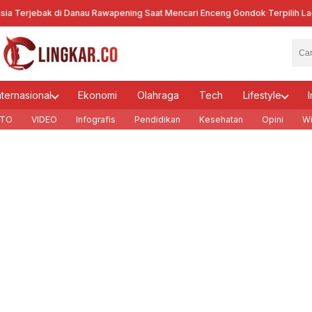
rjebak di Danau Rawapening Saat Mencari Enceng Gondok
·
Terpilih Lagi jad
nternasional
Ekonomi
Olahraga
Tech
Lifestyle
I
TO
VIDEO
Infografis
Pendidikan
Kesehatan
Opini
Wi