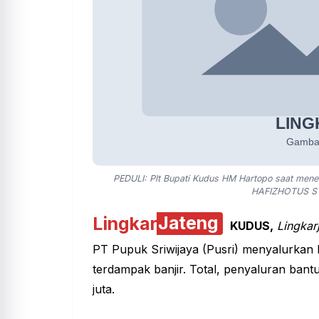
PEDULI: Plt Bupati Kudus HM Hartopo saat mener
HAFIZHOTUS SY
Lingkar
Jateng
KUDUS,
Lingkar
PT Pupuk Sriwijaya (Pusri) menyalurkan
terdampak banjir. Total, penyaluran bant
juta.