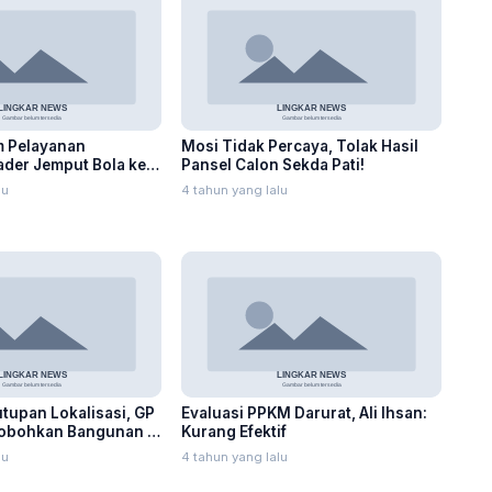
 Pelayanan
Mosi Tidak Percaya, Tolak Hasil
der Jemput Bola ke
Pansel Calon Sekda Pati!
a
lu
4 tahun yang lalu
upan Lokalisasi, GP
Evaluasi PPKM Darurat, Ali Ihsan:
Robohkan Bangunan di
Kurang Efektif
lu
4 tahun yang lalu