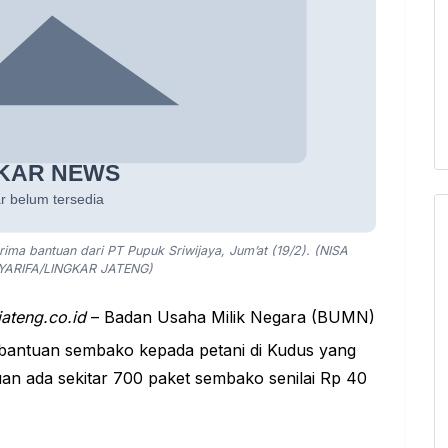
ima bantuan dari PT Pupuk Sriwijaya, Jum’at (19/2). (NISA
ARIFA/LINGKAR JATENG)
jateng.co.id
–
Badan Usaha Milik Negara (BUMN)
bantuan sembako kepada petani
di Kudus yang
uan ada sekitar 700 paket sembako senilai Rp 40