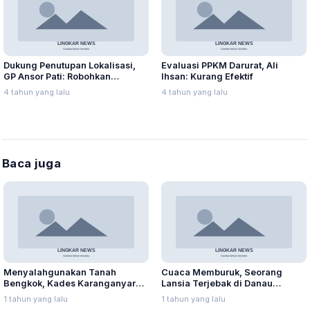
Dukung Penutupan Lokalisasi,
Evaluasi PPKM Darurat, Ali
GP Ansor Pati: Robohkan
Ihsan: Kurang Efektif
Bangunan di Lorok Indah!
4 tahun yang lalu
4 tahun yang lalu
Baca juga
Menyalahgunakan Tanah
Cuaca Memburuk, Seorang
Bengkok, Kades Karanganyar
Lansia Terjebak di Danau
Ditangkap Kejari
Rawapening Saat Mencari
1 tahun yang lalu
1 tahun yang lalu
Enceng Gondok