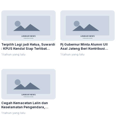
Terpilih Lagi jadi Ketua, Suwardi
Pj Gubernur Minta Alumni UII
: KPUS Kendal Siap Terlibat
Asal Jateng Beri Kontribusi
Suplai Telur untuk MBG
dalam Pembangunan Daerah
1 tahun yang lalu
1 tahun yang lalu
Cegah Kemacetan Lalin dan
Keselamatan Pengendara,
Polres Batang Batasi Truk
1 tahun yang lalu
Sumbu Tiga Melintas di Pantura