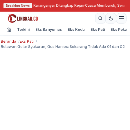
ngkok, Kades Karanganyar Ditangkap Kejari
·
Cuaca Memburuk, Seorang Lan
Breaking News
Terkini
Eks Banyumas
Eks Kedu
Eks Pati
Eks Pekal
Beranda
Eks Pati
Relawan Gelar Syukuran, Gus Hanies: Sekarang Tidak Ada 01 dan 02