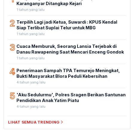
Karanganyar Ditangkap Kejari
1 tahun yang lalu
2
Terpilih Lagi jadi Ketua, Suwardi : KPUS Kendal
Siap Terlibat Suplai Telur untuk MBG
1 tahun yang lalu
3
Cuaca Memburuk, Seorang Lansia Terjebak di
Danau Rawapening Saat Mencari Enceng Gondok
1 tahun yang lalu
4
Penerimaan Sampah TPA Temurejo Meningkat,
Bukti Masyarakat Blora Peduli Kebersihan
4 tahun yang lalu
5
'Aku Sedulurmu', Polres Sragen Berikan Santunan
Pendidikan Anak Yatim Piatu
4 tahun yang lalu
LIHAT SEMUA TRENDING