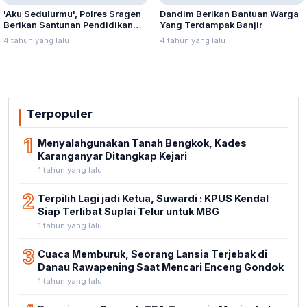
'Aku Sedulurmu', Polres Sragen
Dandim Berikan Bantuan Warga
Berikan Santunan Pendidikan
Yang Terdampak Banjir
Anak Yatim Piatu
4 tahun yang lalu
4 tahun yang lalu
Terpopuler
1
Menyalahgunakan Tanah Bengkok, Kades
Karanganyar Ditangkap Kejari
1 tahun yang lalu
2
Terpilih Lagi jadi Ketua, Suwardi : KPUS Kendal
Siap Terlibat Suplai Telur untuk MBG
1 tahun yang lalu
3
Cuaca Memburuk, Seorang Lansia Terjebak di
Danau Rawapening Saat Mencari Enceng Gondok
1 tahun yang lalu