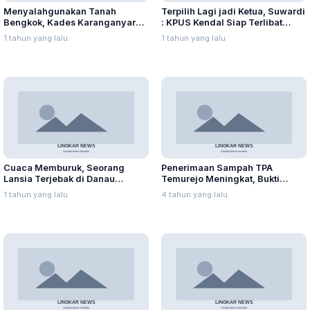
Menyalahgunakan Tanah
Terpilih Lagi jadi Ketua, Suwardi
Bengkok, Kades Karanganyar
: KPUS Kendal Siap Terlibat
Ditangkap Kejari
Suplai Telur untuk MBG
1 tahun yang lalu
1 tahun yang lalu
Cuaca Memburuk, Seorang
Penerimaan Sampah TPA
Lansia Terjebak di Danau
Temurejo Meningkat, Bukti
Rawapening Saat Mencari
Masyarakat Blora Peduli
1 tahun yang lalu
4 tahun yang lalu
Enceng Gondok
Kebersihan