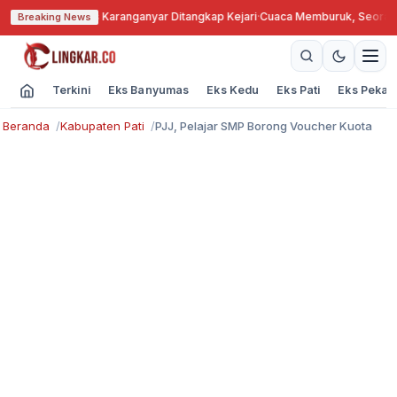
ngkok, Kades Karanganyar Ditangkap Kejari
·
Cuaca Memburuk, Seorang Lan
Breaking News
Terkini
Eks Banyumas
Eks Kedu
Eks Pati
Eks Pekal
Beranda
Kabupaten Pati
PJJ, Pelajar SMP Borong Voucher Kuota