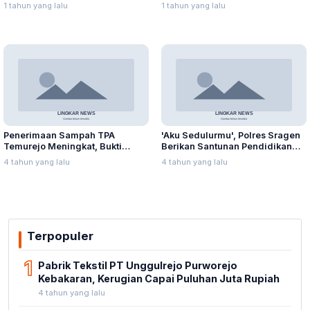
Suplai Telur untuk MBG
Rawapening Saat Mencari
1 tahun yang lalu
1 tahun yang lalu
Enceng Gondok
Penerimaan Sampah TPA
'Aku Sedulurmu', Polres Sragen
Temurejo Meningkat, Bukti
Berikan Santunan Pendidikan
Masyarakat Blora Peduli
Anak Yatim Piatu
4 tahun yang lalu
4 tahun yang lalu
Kebersihan
Terpopuler
1
Pabrik Tekstil PT Unggulrejo Purworejo
Kebakaran, Kerugian Capai Puluhan Juta Rupiah
4 tahun yang lalu