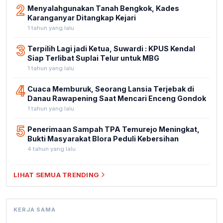
2
Menyalahgunakan Tanah Bengkok, Kades
Karanganyar Ditangkap Kejari
1 tahun yang lalu
3
Terpilih Lagi jadi Ketua, Suwardi : KPUS Kendal
Siap Terlibat Suplai Telur untuk MBG
1 tahun yang lalu
4
Cuaca Memburuk, Seorang Lansia Terjebak di
Danau Rawapening Saat Mencari Enceng Gondok
1 tahun yang lalu
5
Penerimaan Sampah TPA Temurejo Meningkat,
Bukti Masyarakat Blora Peduli Kebersihan
4 tahun yang lalu
LIHAT SEMUA TRENDING
KERJA SAMA